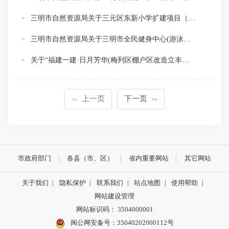
三明市自然资源局关于三元区东新小学扩建项目（一期）设计方案总平面图的批前公示20251020
三明市自然资源局关于三明市全民健身中心(游泳跳水馆)方案总平面图的批前公示
关于“福建一建·日月芳华(梅列区棚户区改造立丰旧厂生活区A地块）5#楼”项目建设工程规划许可证变更的批前公示
上一页
下一页
<<
>>
市政府部门
各县（市、区）
省内重要网站
其它网站
关于我们
|
隐私保护
|
联系我们
|
站点地图
|
使用帮助
|
网站建设管理
网站标识码： 3504000001
闽公网安备号：
35040202000112号