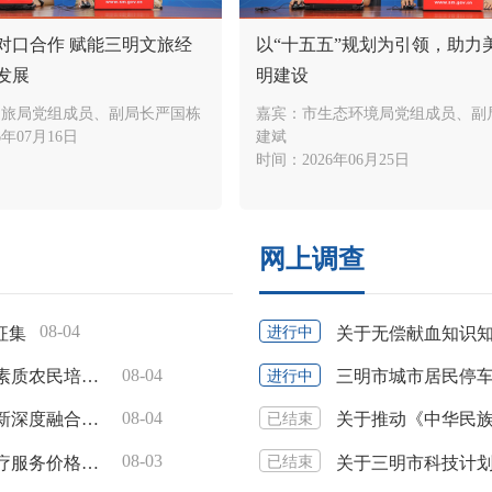
对口合作 赋能三明文旅经
以“十五五”规划为引领，助力
发展
明建设
文旅局党组成员、副局长严国栋
嘉宾：
市生态环境局党组成员、副
6年07月16日
建斌
时间：
2026年06月25日
网上调查
08-04
征集
关于无偿献血知识
进行中
08-04
三明市农业农村局关于征求《2026年三明市高素质农民培育项目（中央资金）实施方案（征求意见稿）》意见的公告
三明市城市居民停
进行中
08-04
关于公开征求《三明市推动科技创新和产业创新深度融合行动计划（2026-2028年，征求意见稿）》 意见建议的公告
已结束
08-03
三明市医疗保障局关于征求骨骼肌肉系统类医疗服务价格项目意见建议的通知
关于三明市科技计
已结束