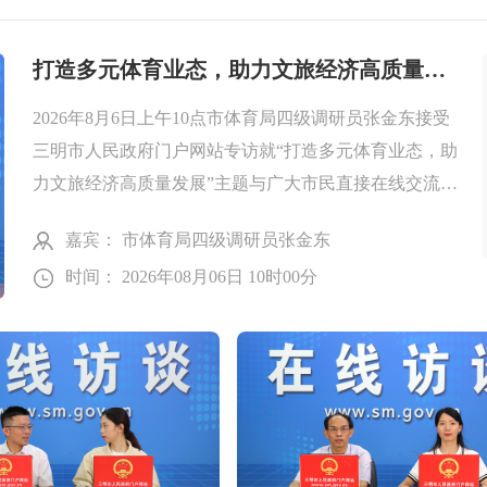
打造多元体育业态，助力文旅经济高质量发展
2026年8月6日上午10点市体育局四级调研员张金东接受
三明市人民政府门户网站专访就“打造多元体育业态，助
力文旅经济高质量发展”主题与广大市民直接在线交流，
倾听群众心声、解答热点难点问题。欢迎网民踊跃提
[详情]
嘉宾：
市体育局四级调研员张金东
问，积极参与！
时间：
2026年08月06日 10时00分