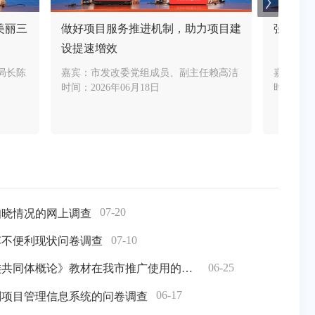
美丽三
做好项目服务推进机制，助力项目建
强化计
设提速增效
局长陈
嘉宾：
市发改委党组成员、副主任赖高洁
嘉宾：
市
时间：
2026年06月18日
时间：
2
07-20
知晓情况的网上调查
07-10
车不便利现状问卷调查
06-25
关于推动《中华民族共同体概论》教材在我市推广使用的网上调查
06-17
划项目管理信息系统的问卷调查