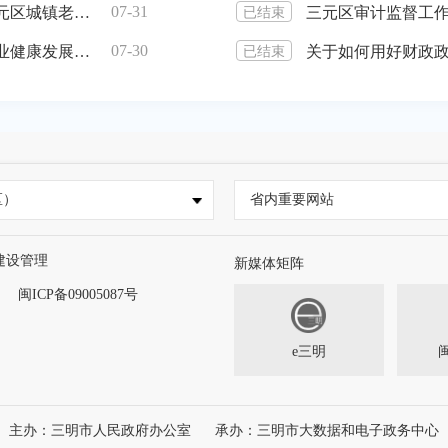
07-31
三明市住房和城乡建设局关于征求《三明市三元区城镇老旧危旧房屋自主更新改造工作实施方案（征求意见稿）》意见的通知
三元区审计监督工
已结束
07-30
关于公开征求《关于深化改革推进出租汽车行业健康发展的实施意见（征求意见稿）》意见建议的公告
关于如何用好财政
已结束
区）
省内重要网站
建设管理
新媒体矩阵
闽ICP备09005087号
e三明
主办：三明市人民政府办公室
承办：三明市大数据和电子政务中心