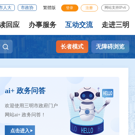
市人大
市政协
繁體版
网站支持IPv6
登录
注册
读回应
办事服务
互动交流
走进三明
长者模式
无障碍浏览
ai+ 政务问答
欢迎使用三明市政府门户
网站ai+ 政务问答！
点击进入