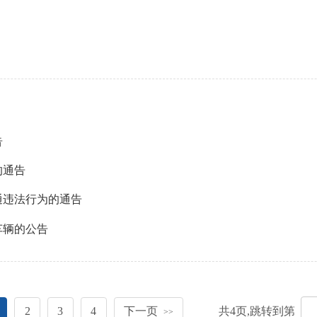
告
的通告
通违法行为的通告
车辆的公告
2
3
4
下一页
共
4
页,跳转到第
>>