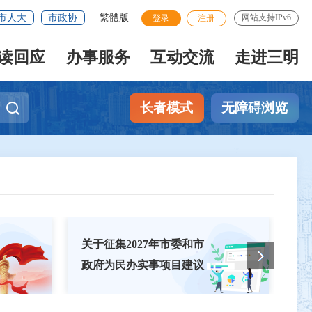
市人大
市政协
繁體版
网站支持IPv6
登录
注册
读回应
办事服务
互动交流
走进三明
长者模式
无障碍浏览
关于征集2027年市委和市
学
政府为民办实事项目建议
国
的通告