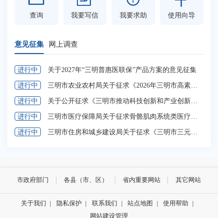
查询
我要写信
我要求助
使用向导
意见征集
网上调查
进行中
关于2027年“三明普惠医联保”产品方案的意见征集
进
进行中
三明市农业农村局关于征求《2026年三明市高素质农民培育项目（中央资金）实施方案（征求意见稿）》意见的公告
进
进行中
关于公开征求《三明市推动科技创新和产业创新深度融合行动计划（2026-2028年，征求意见稿）》 意见建议的公告
已
进行中
三明市医疗保障局关于征求骨骼肌肉系统类医疗服务价格项目意见建议的通知
已
进行中
三明市住房和城乡建设局关于征求《三明市三元区城镇老旧危旧房屋自主更新改造工作实施方案（征求意见稿）》意见的通知
已
市政府部门
各县（市、区）
省内重要网站
其它网站
关于我们
|
隐私保护
|
联系我们
|
站点地图
|
使用帮助
|
网站建设管理