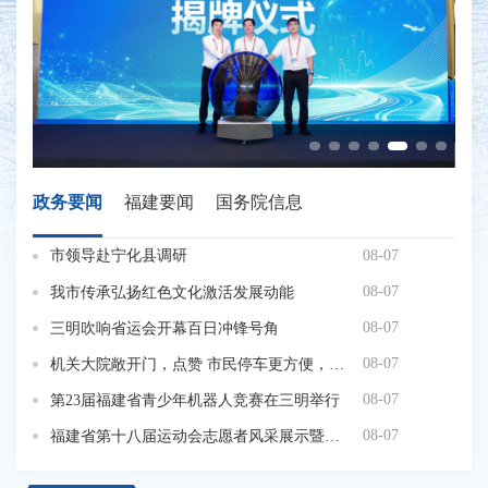
政务要闻
福建要闻
国务院信息
08-07
市领导赴宁化县调研
第
08-07
我市传承弘扬红色文化激活发展动能
省
08-07
三明吹响省运会开幕百日冲锋号角
赵
08-07
机关大院敞开门，点赞 市民停车更方便，暖心
08-07
第23届福建省青少年机器人竞赛在三明举行
08-07
福建省第十八届运动会志愿者风采展示暨城市志愿者授旗仪式在三明举行