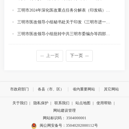
三明市2024年深化医改重点任务分解表（印发稿）（明医改组〔2024〕4号）
三明市医改领导小组秘书处关于印发《三明市进一步深化改革促进乡村医疗卫生体系健康发展分工方案》的通知（明医改秘〔2024〕2号）
三明市医改领导小组批转中共三明市委编办等四部门关于深化紧密型县域医共体人员管理意见的通知（明医改组〔2023〕4号）
上一页
下一页
<<
>>
市政府部门
各县（市、区）
省内重要网站
其它网站
关于我们
|
隐私保护
|
联系我们
|
站点地图
|
使用帮助
|
网站建设管理
网站标识码： 3504000001
闽公网安备号：
35040202000112号