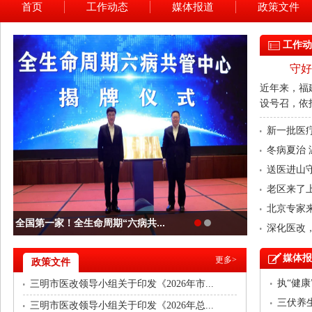
首页
工作动态
媒体报道
政策文件
工作动
守好
近年来，福
设号召，依
新一批医
冬病夏治
送医进山守
老区来了
北京专家来
全国第一家！全生命周期“六病共...
深化医改
媒体报
更多>
政策文件
执“健康
三明市医改领导小组关于印发《2026年市...
三伏养
三明市医改领导小组关于印发《2026年总...