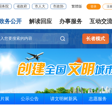
国务院
省政府
市人大
市政协
繁體版
登录
注
政务公开
解读回应
办事服务
互动交
长者模式
图片展
公示公告
讲文明树新风
志愿服务