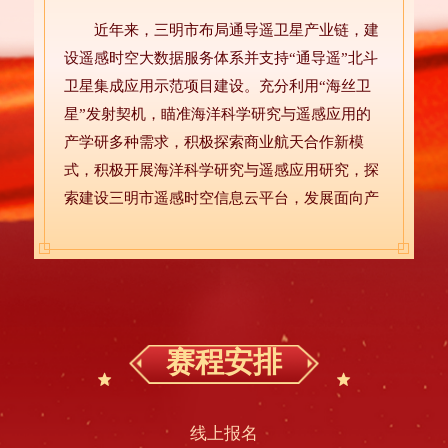
近年来，三明市布局通导遥卫星产业链，建
设遥感时空大数据服务体系并支持“通导遥”北斗
卫星集成应用示范项目建设。充分利用“海丝卫
星”发射契机，瞄准海洋科学研究与遥感应用的
产学研多种需求，积极探索商业航天合作新模
式，积极开展海洋科学研究与遥感应用研究，探
索建设三明市遥感时空信息云平台，发展面向产
业应用的遥感时空大数据服务体系。在推广卫星
应用的同时，卫星应用数据安全尤为重要，三明
市举办第四届“红明谷”杯大赛，围绕卫星数据在
通讯、导航、遥感三个方向应用，充分利用身份
认证、加解密、边界防护、访问控制、安全审
赛程安排
计、检测监控等信息安全技术，为各行业提供创
新型应用成果，为夯实卫星数据在各行业的安全
应用提供解决方案。
线上报名