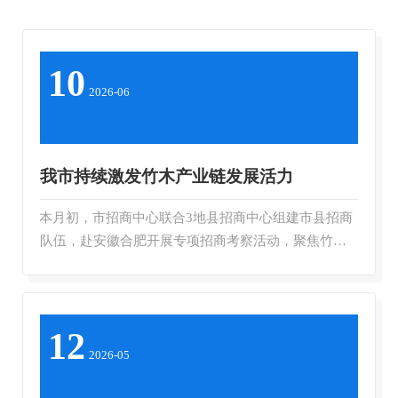
10
2026-06
我市持续激发竹木产业链发展活力
本月初，市招商中心联合3地县招商中心组建市县招商
队伍，赴安徽合肥开展专项招商考察活动，聚焦竹木
精深加工等领域开展对接，推进汉...
12
2026-05