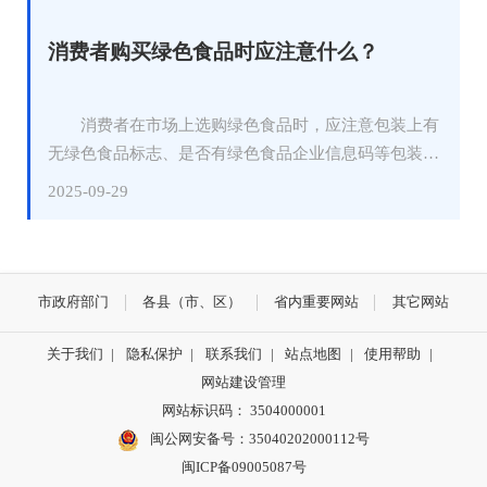
件具体事情。三是从形式要件上来说，没有明确的原告
市场秩序。文旅、市场监管、教育、体育等部门要依法
(投诉人)或没有留下真实可靠的联系方式；或是没有明
依规规范旅游市场、校外培训机构、研学实践教育基地
消费者购买绿色食品时应注意什么？
确的被告（被投诉人）。四是没有侵犯游客合法权益的
等的经营行为，严肃查处无证经营等违法违规行为，强
具体行为。五是行为没有产生危害或是结果没有造成损
化“监管护苗”；要加强市场秩序监督检查，依法严厉打
失。六是侵权行为与危害结果之间没有必然的因果关
消费者在市场上选购绿色食品时，应注意包装上有
击虚假广告、不正当竞争、价格欺诈等扰乱市场秩序的
系。
无绿色食品标志、是否有绿色食品企业信息码等包装特
违法违规行为。 （六）加强引导宣传。各地各校
征。另外还可通过登录中国绿色食品发展中心官网-信
要做好春秋假的宣传报道，营造良好社会氛围。加强家
2025-09-29
息查询专栏，查询绿色食品的真伪。
庭教育，帮助家长树立科学的育人观，引导家长利用春
秋假陪伴孩子亲近自然、增长见识，感受风土人情，家
校社联动促进孩子德智体美劳全面发展。
市政府部门
各县（市、区）
省内重要网站
其它网站
关于我们
|
隐私保护
|
联系我们
|
站点地图
|
使用帮助
|
网站建设管理
网站标识码： 3504000001
闽公网安备号：
35040202000112号
闽ICP备09005087号