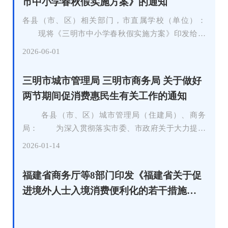
市中小学春秋假实施方案》的通知
各县（市、区）相关部门，市直属学校（单位）：
现将《三明市中小学春秋假实施方案》印发给你
们，请认真贯彻执行。 三明市教育局 三
2026-06-01
明市发展和改革委员会 三明市财政局 三明市
人力资源和社会保障局 三明市科学技术
三明市城市管理局 三明市商务局 关于做好
局 三明市商务局 三明市交通运输
两节期间促消费惠民生有关工作的通知
局 三明市文化和旅游局 三明市市场监
督管理局 三明市体育局 三明市总工会
各县（市、区）城市管理局（住建局）、商务
共青团三明市委员会 三明市妇女联
局： 为深入贯彻落实市委、市政府关于大力提振
合会 三明市科学技术协会 2026年5月26日
消费的工作部署，切实发挥消费对经济增长的拉动作
2026-01-14
（此件主动公开） 三明市中小学春秋假实施
用，着力增进民生福祉，在严守安全底线、不影响群众
方案 为全面贯彻党的教育方针，落实立德树
出行、保障百姓生活秩序和维护市容环境的前提下，有
福建省商务厅等8部门印发《福建省关于促
人根本任务，优化教育教学安排，丰富学生社会实践，
序引导商户适度开展外摆经营等活动，便利两节期间广
进境外人士入境消费便利化的若干措施》
缓解学习压力，促进学生身心健康，根据福建省教育厅
大市民购物消费，进一步营造喜庆祥和、安全有序的节
的通知
等十四部门《关于实施中小学春秋假的指导意见》要
日氛围。现就两节期间（即日起至2026年3月3日，农
求，现结合我市实际，制定如下实施方案： 一、
历正月十五）促消费惠民生有关事项通知如下：