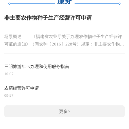
服务
天、秋假3天。 （二）时间安排。春假一般安排在
费者多元需求。大型商场、超市可根据活动需要，向属
清明节前后，支持与清明节衔接连休；秋假安排在国庆
地城市管理部门申请利用店外自有区域或公共广场举办
节之后至元旦之前，支持与双休日连休，具体放假时间
室外促销活动，规范设置促销广告牌、拱门等设施，合
非主要农作物种子生产经营许可申请
由各县（市、区）结合本地实际统筹安排。
理展示、摆放促销物品。 四、鼓励商户进物业小
（三）寒暑假调整。在保障学年教学总周数不变的前提
区开展营销活动。支持商户在住宅小区开放公共空间举
场景概述 《福建省农业厅关于办理农作物种子生产经营许
下，秋季学期寒假开始时间后延2天，春季学期暑假开
办展销、游园等节日营销活动，丰富小区节日氛围。物
可证的通知》（闽农种〔2016〕228号）规定：非主要农作物种
始时间后延3天。 四、保障措施 （一）加强
业企业应积极配合，合理提供活动场所，制定完善应急
子、主要农作物常规种子的生产经营许可...
[详细]
部门协同。建立多部门协同机制，市、县两级教育部门
预案和安全保护措施，全力保障活动安全有序开展。鼓
牵头做好中小学春秋假活动统筹安排；人社、文旅、交
励相关单位对营销活动场地费予以减免。 五、鼓
三明旅游年卡办理和使用服务指南
通等部门创新工作举措，加大支持力度，形成工作合
励商户延长营业时间。鼓励全市重点商贸消费场所在两
10-07
力；各义务教育阶段学校成立由校长任组长的领导小
节期间适当延长营业时间，积极为本地市民及外地游客
组，统筹协调假期各项工作，制定详细实施办法与应急
提供及时、便利、周到的服务。同时，要统筹安排好员
农药经营许可申请
预案，加强安全教育与演练，提高师生安全意识和自救
工轮班上岗时间、错峰放假，兑现落实好员工薪酬福利
09-27
能力，确保活动安全有序开展。同时鼓励探索建立志愿
和休息保障，共同维护劳动关系和谐稳定。 六、
者服务机制，动员社会各界力量参与。 （二）做
倡导维护放心绿色消费环境。各商贸企业要坚持诚信经
更多>
好资源保障。相关部门要做好统筹安排，免费开放博物
营，加强行业自律、坚守道德操守，营造诚实守信、服
馆、少年宫、科技馆、社区功能场所及设施等各类社会
务制胜、放心便捷的消费环境。要严格执行《中华人民
资源，方便学生在春秋假期间进行社会实践。深化线上
共和国反食品浪费法》，积极参与“反对浪费 崇尚节