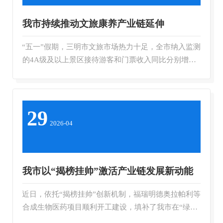
我市持续推动文旅康养产业链延伸
“五一”假期，三明市文旅市场热力十足，全市纳入监测
的4A级及以上景区接待游客和门票收入同比分别增长
20%，文旅消费拉动作用凸显。...
29
2026-04
我市以“揭榜挂帅”激活产业链发展新动能
近日，依托“揭榜挂帅”创新机制，福瑞明德奥拉帕利等
合成生物医药项目顺利开工建设，填补了我市在“绿色
生物制造”领域的技术空白...