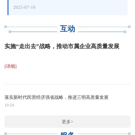
实施范围 全市义务教育阶段学校，义务教育九年
一、规范开放沿街商店出店经营。各县（市、区）城管
2025-07-16
级可根据升学备考实际，在保证正常教学秩序的前提
部门要结合本地实际，科学划定出店经营范围，允许沿
下，弹性安排。鼓励、支持有条件的学前教育阶段和普
街商家在规定范围内适当开展出店经营活动，持续支持
通高中阶段学校探索实施春秋假或秋假制度。
餐饮单位规范开展外卖外摆经营。各商户必须严格遵守
互动
二、实施原则 （一）教育导向原则。春秋假活动
市容管理相关规定，不得影响道路通行和公共安全，不
应紧密结合教育目标，注重培养学生的综合素质和核心
得擅自变更经营位置、扩大经营区域，自觉保持经营周
实施“走出去”战略，推动市属企业高质量发展
素养，避免单纯的娱乐和消遣。 （二）安全第一
边环境干净整洁，做到便民利民不扰民。 二、有
原则。始终将学生的安全放在首位，加强安全教育和管
序设置临时年货摊点。在保障行人正常通行、维护良好
理，制定完善的安全应急预案，确保春秋假期间学生的
市容秩序的基础上，充分盘活城市公共空间资源。商户
[详细]
人身安全。 （三）自愿参与原则。尊重学生和家
可根据经营需要，向属地城市管理部门提出申请，在主
长意愿，不强制要求学生参与特定的春秋假活动，学生
次干道等人流集中区域设置临时年货摊点，相关费用予
可根据自身兴趣和需求自主选择。 （四）多样性
以免除。临时年货摊点需统一设置标志标识，严禁影响
与个性化原则。提供丰富多样的春秋假活动选择，满足
落实新时代民营经济强省战略，推进三明高质量发展
城市道路基本通行功能，严禁占用消防通道和盲道，严
不同学生的兴趣爱好和个性化发展需求。 （五）
禁侵占、破坏城市绿地。 三、支持商圈周边及广
10-24
可行性原则。结合本地区的实际情况，包括气候条件、
场开展促销活动。鼓励全市各大商贸综合体、商场、超
教育资源、社会支持等，制定切实可行的春秋假实施办
市、百货企业创新开展形式多样的节日促消费活动，推
更多>
法。 三、假期安排 （一）假期时间。春假2
出预订、打包、外卖等多样化产品和服务，精准满足消