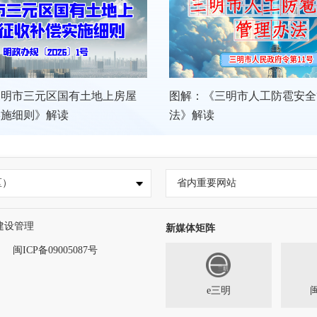
我市持续推动文旅康
06-10
三明市三元区国有土地上房屋
图解：《三明市人工防雹安全
我市持续推动文旅康养产
实施细则》解读
法》解读
区）
省内重要网站
建设管理
新媒体矩阵
闽ICP备09005087号
e三明