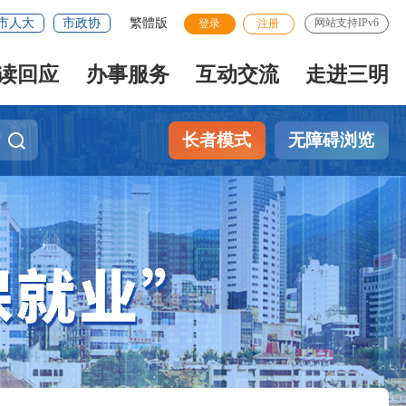
市人大
市政协
繁體版
网站支持IPv6
登录
注册
读回应
办事服务
互动交流
走进三明
长者模式
无障碍浏览