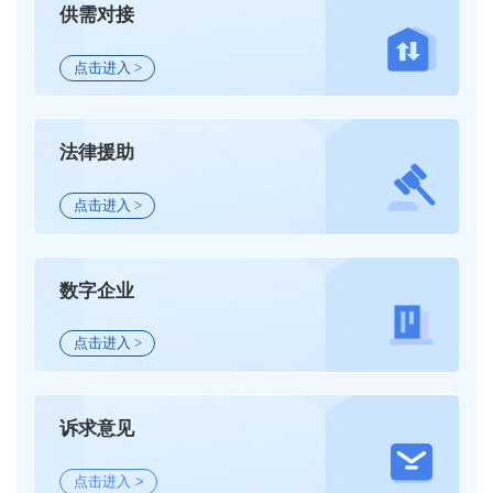
节契机，我市市县两级联动开展亲情招商、新春座谈会等对接
供需对接
民营企业开展合作。从三明学院等多所高校遴选46名博士“一对
经济综合服务平台等方式，精准对接企业需求、破解发展瓶
活动22场。工作人员主动登门拜访、座谈交流，详细推介三明
一”服务全市43家民营企业发展，为民营企业创新发展注入强劲
颈，为企业纾困解难，不断激发民营经济市场活力，为本地民
投资环境、产业政策和发展机遇，广泛收集招商线索，鼓励明
点击进入 >
智力支撑。（徐尔文 明小科）
营企业发展保驾护航、赋能增效。（刘岩松 通讯员 林晨静）
商回乡投资创业、引荐优质项目。成功引进中科希弗高比能氟
化石墨（氟化碳）新材料等一批含金量高、成长性好的优质项
目，为产业发展注入新鲜血液。 聚焦延链补链，精准发力
法律援助
强集群。紧扣全市特色产业链“揭榜挂帅”专项行动，我市立足
各县域资源禀赋、产业基础和发展阶段，精准锚定招商重点。
主动对接上海垣信、清华深研院、宁德时代等龙头企业和科研
点击进入 >
机构，靶向谋划新能源汽车轻量化零部件、甲烷氯化物原材料
配套、应急特种纺织材料等延链补链项目，推动产业链上下游
协同发展，不断提升产业集群竞争力。 强化协同联动，凝
数字企业
聚合力优服务。我市强化跨部门横向协同，市和县（区）园区
纵向联动，联动发改、商务等职能部门，依托全市智能招商数
点击进入 >
字化平台，搭建一体化标准化招商工作机制，规避区域同质化
招商、无序竞争问题。今年以来，全市累计归集、发布优质招
商线索30余条，结合企业发展诉求、属地产业规划、园区承载
能力，精准匹配推送招商资源，高效赋能项目对接落地，构建
诉求意见
起上下贯通、左右协同、高效闭环的全域招商工作格局。（朱
丹宇 许琰 李仁宇）
点击进入 >