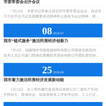
市委常委会召开会议
7月20日，市委书记李春主持召开市委常委会会议，传达学
习习近平总书记近期重要讲话精神和上级有关会议精神，研究
部署有关工作。 会议强调，要深入学习贯彻习近平总书记
在上海考察时的重要讲话精神，着力推动城市更新、深化基层
08
治理、维护安定稳定，为革命老区高质量发展赋能助力。要深
2026-07
入实施“人工智能+”行动，稳妥有序推进场景应用、要素保障、
我市“链式服务”激活民营经济创新力
风险防控，构建特色产业生态。要准确把握禁毒工作新形势、
新任务，坚持全面预防、严厉打击、综合治理，巩固禁毒工作
7月4日，福建翔丰华新能源材料有限公司研发实验室内，
向好态势。要深入实施新时代民营经济强省战略，持续打造一
技术人员正与厦门凯纳石墨烯技术股份有限公司团队密切协
流营商环境，提振民营企业发展信心。要扎实做好省运会筹备
作，围绕新一代高能快充锂电石墨负极材料研发，开展联合攻
工作，抓好工作问题和风险隐患整改清零，努力办成“简约、低
关。市科技局精准牵线双方，指导协调，最终促成两地创新资
25
碳、精彩、安全”的盛会。要大力弘扬三明军爱民、民拥军的光
源联动互补。 市科技局聚焦民营企业创新发展的痛点堵
2026-06
荣传统，落实好各项政策措施，巩固军政军民团结良好局面。
点，变“被动接单”为“主动问需”，在政策、项目、平台等方面
会议还研究了其他事项。（章 龙）
我市着力激活民营经济发展新动能
精准发力、全链贯通，以“链式服务”撬动“乘数效应”，切实为
民营企业减负提速、蓄势赋能。 政策引领，激发民企创新
6月24日，在三明市馨艺家居用品有限公司二期生产车间，
活力。我市出台“科创22条”等政策，引导科技创新要素向民营
开料钻孔、喷漆封边、组装质检各工序有序运转，工人们正全
企业集聚，持续加大研发经费投入奖补等惠企政策宣传力度，
力赶制一批发往海外的鞋柜、书桌、卫浴柜等板式收纳家居产
支持民营企业充分享受政策红利。截至目前，已下达民企科技
品。 “目前公司3条生产线满负荷运转，同步引进贴纸机、