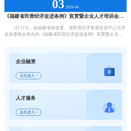
03
创新奖补资金5116万元；407家企业享受研发费用税前加计扣除
三胺设备、UV涂装机等高端全自动智能化生产设备，依托紫外
2026-04
额11.57亿元；48家民营高新技术企业减免所得税1.67亿元。同
线干燥、环保免漆两大新工艺，整体生产效率较改造前提升约
时，引导金融机构加大对科技型企业信贷倾斜力度，以金融“活
《福建省民营经济促进条例》宣贯暨企业人才培训会在三明举办
30%。”公司业务专员曹丽萤介绍。 作为沙县区轻工制造、
水”“贷”动创新，199家次民营企业获批“科技贷”“科特贷”8.02亿
外贸出口领域的骨干民营企业，三明市馨艺家居用品有限公司
元。 梯次培育，突出民企主体地位。我市构建完善“科技型
3月31日，由福建省发改委、省民营经济发展促进中心与市
生产项目总投资1.56亿元，占地面积4万平方米。近年来，企业
中小企业—高新技术企业—科技领军企业”梯度培育路径。全市
发改委联合举办的《福建省民营经济促进条例》宣贯暨企业人
深耕小型板式家具细分赛道，全力推进生产线智能化、数字化
现有国家高新技术企业286家，其中民营企业266家，占比
才培训会在三明举行。省人社厅、教育厅及三明市有关单位、
转型升级，实现生产关键工序自动化作业、精细化管控，产品
93.01%；科技型中小企业中民营企业260家，占比95.24%。建
省内十余所高校及技工院校代表，以及百余家民营企业负责人
加工精度与产能效能大幅提质。现如今企业年产值近1亿元，多
立企业主导产业研发新机制，鼓励民企牵头和参与“揭榜挂
齐聚一堂，以法治护航、人才赋能双轮驱动，助力三明民营经
款自主生产的“沙县造”家居产品热销海外市场。 民营经济
帅”科研攻关、重点科研项目，助力突破产业关键核心技术瓶
济高质量发展。 会上，省发改委、省人社厅相关同志分别
企业融资
是高质量发展的重要基础，项目是民营经济发展的核心载体。
颈，部分项目实现国内技术“从0到1”突破，填补行业空白。
系统解读《福建省民营经济促进条例》核心内容、配套措施，
今年以来，我市紧扣“454”现代化产业体系建设目标，立足钢铁
构建平台，助力民企创新降本增效。我市鼓励支持民营企
以及人才培育与就业扶持等政策，为企业纾困、破解用工难题
与装备制造、新材料、生物医药等主导产业优势，以实干担当
点击进入 >
业集聚科研场地等要素，引导其参与科技创新平台共建共享、
提供指引；7家高校及8所技术学院代表介绍学科建设、校企合
破解发展难题，以精准服务激活发展活力，全力推动民营经济
优化提升。目前，依托民营企业建设省级企业工程技术研究中
作等情况，并现场搭建面对面交流平台，推动企业与院校精准
提质增效、行稳致远。 精绘产业蓝图，靶向施策拓空间。
心19家，占全市总数的65.62%；省、市级新型研发机构9家，
匹配人才供需、打通产学研用合作“最后一公里”。会后，院校
我市坚持全局思维，系统梳理产业链条，深入排查短板弱项，
人才服务
占全市总数的40.91%，实现联合布局研发项目、开展技术攻关
代表前往三明重点民营企业实地调研，深入了解企业人才诉求
动态更新“产业招商地图”，构建方向清晰、重点突出、匹配度
和引育科技人才。一年多来，已服务民营企业352家，获授权专
并开展对接。此次人才对接活动，30余家企业与高校（技工学
高的产业招商体系。围绕钢铁与装备制造、生物医药、石墨和
利59项，制订修订行业标准20项，实施科技项目87项，推动39
校）达成人才招引意向近200人次，为三明民营经济高质量发展
点击进入 >
石墨烯、氟新材料及高端纺织5条特色产业链、10个重点招商方
项成果落地转化。 引才引智，推动产学研深度融合。我市
注入了法治与人才动能。 近年来，三明市发改委聚焦民营
向，精准对接产业发展需求，为民营经济发展拓宽赛道、积蓄
通过京明、沪明科技合作及闽西南协作，持续与省内外高校、
经济发展痛点难点，持续优化营商环境，通过挂钩服务重点民
势能。 凝聚明商力量，亲情招商引活水。依托明商返乡过
科研院所开展产学研对接，推动省内外超过150所高校、院所与
营企业、滚动实施“三张清单”服务中小微企业机制、搭建民营