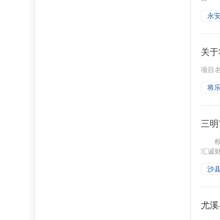
永
关于
项目名
将
三明
根据
汇诚财
沙
尤溪