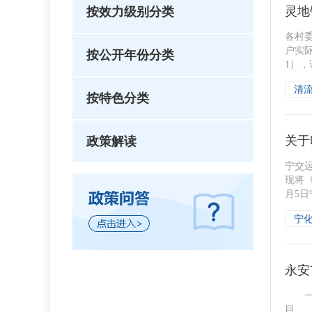
灵地
按效力级别分类
各村
户实
按公开年份分类
1），
清
按特色分类
关于
政策解读
宁交
现将
月5日
宁
永安
一、项
目 三