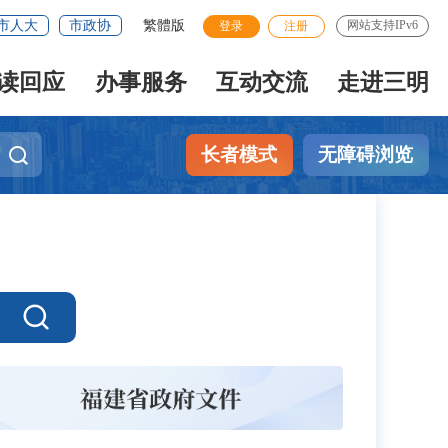
市人大
市政协
繁體版
网站支持IPv6
登录
注册
读回应
办事服务
互动交流
走进三明
长者模式
无障碍浏览