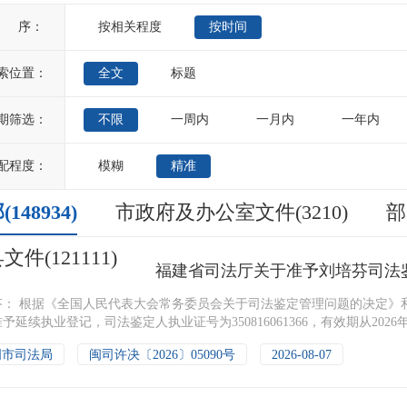
排 序：
按相关程度
按时间
索位置：
全文
标题
期筛选：
不限
一周内
一月内
一年内
配程度：
模糊
精准
148934)
市政府及办公室文件(3210)
部
文件(121111)
福建省司法厅关于准予刘培芬司法
芬： 根据《全国人民代表大会常务委员会关于司法鉴定管理问题的决定》
予延续执业登记，司法鉴定人执业证号为350816061366，有效期从2026年8
明市司法局
闽司许决〔2026〕05090号
2026-08-07