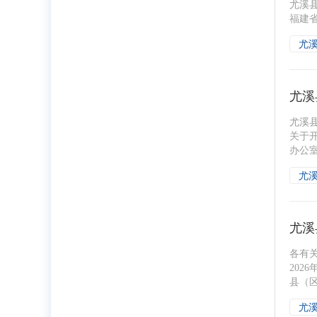
尤溪县
福建省
尤
尤溪
尤溪
关于
办公室
尤
尤溪
各有
202
县（区）
尤