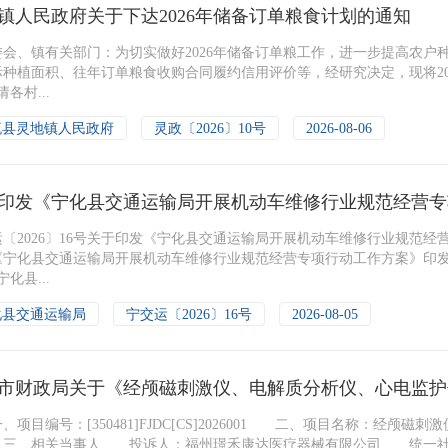
镇人民政府关于下达2026年储备订单粮食计划的通知
委会、镇有关部门：为切实做好2026年储备订单粮工作，进一步提高农
际种植面积、往年订单粮食收购合同履约信用评价等，经研究决定，现将20
请各村...
流县灵地镇人民政府
灵政〔2026〕10号
2026-08-06
印发《宁化县交通运输局开展机动车维修行业规范经营专
运〔2026〕16号关于印发《宁化县交通运输局开展机动车维修行业规范
《宁化县交通运输局开展机动车维修行业规范经营专项行动工作方案》印发给
宁化县...
化县交通运输局
宁交运〔2026〕16号
2026-08-05
市财政局关于《经颅磁刺激仪、电解质分析仪、心电监护
目编号：[350481]FJDC[CS]2026001 二、项目名称：经颅
、相关当事人 投诉人：福州璟禾康达医疗器械有限公司 统一社会信用代码：