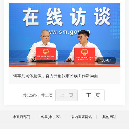
08-07
铸牢共同体意识，奋力开创我市民族工作新局面
上一页
下一页
共
126
条，共
11
页
市政府部门
各县(市、区)
省内重要网站
其他网站