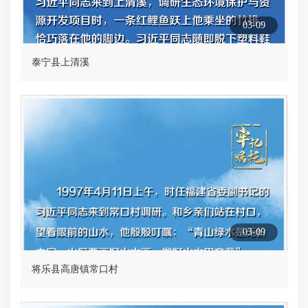
03-09
泰宁县上清溪
03-09
将乐县高唐镇常口村