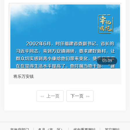
03-09
将乐万安镇
上一页
下一页
<<
>>
市政府部门
各县（市、区）
省内重要网站
其它网站