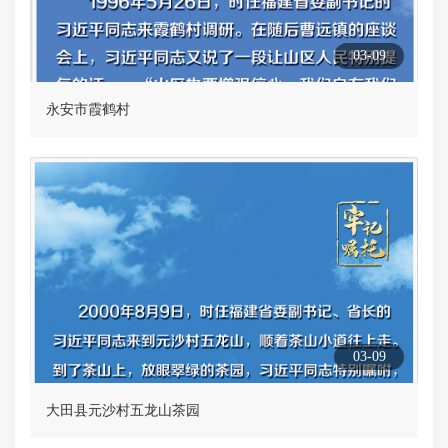
03-09
永安市霞鹤村
03-09
大田县元沙村五龙山茶园