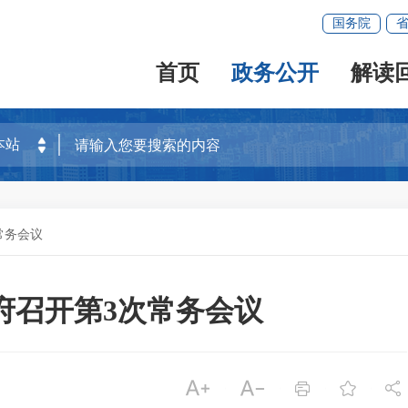
国务院
首页
政务公开
解读
常务会议
政府召开第3次常务会议




