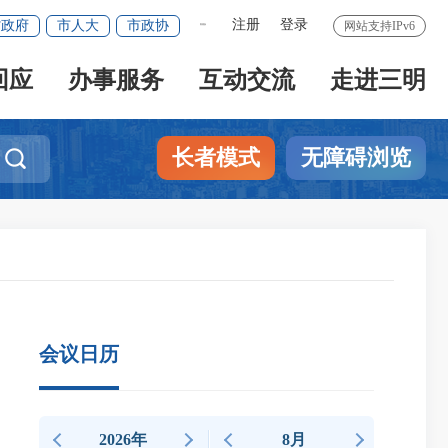
注册
登录
省政府
市人大
市政协
网站支持IPv6
繁體版
回应
办事服务
互动交流
走进三明
长者模式
无障碍浏览

会议日历
2026年
8月