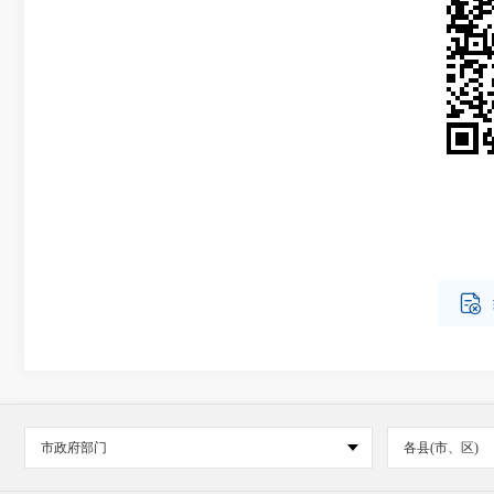

市政府部门
各县(市、区)