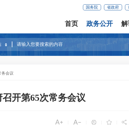
国务院
省政府
首页
政务公开
解
常务会议
政府召开第65次常务会议





|
|
|
|