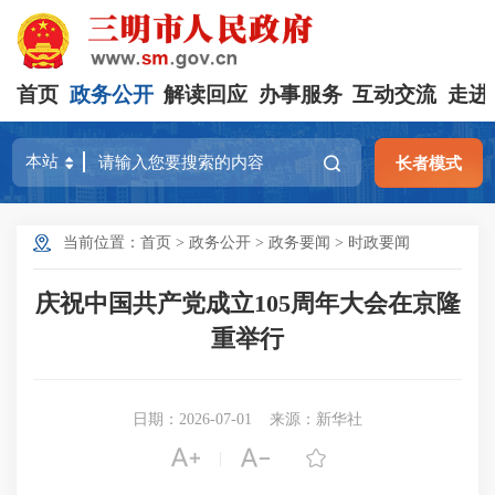
首页
政务公开
解读回应
办事服务
互动交流
走进
长者模式
当前位置：
首页
>
政务公开
>
政务要闻
>
时政要闻
庆祝中国共产党成立105周年大会在京隆
重举行
日期：2026-07-01
来源：新华社



|