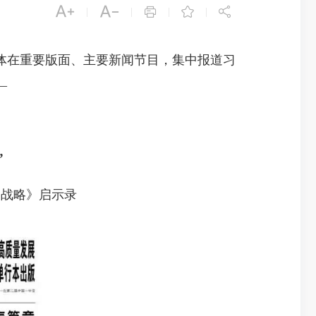





|
|
|
|
体在重要版面、主要新闻节目，集中报道习
—
”
展战略》启示录