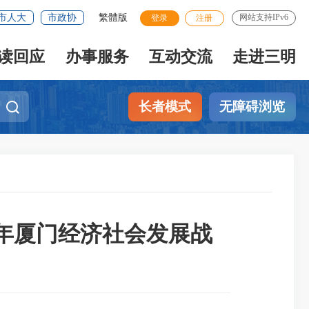
市人大
市政协
繁體版
网站支持IPv6
登录
注册
读回应
办事服务
互动交流
走进三明
长者模式
无障碍浏览
0年厦门经济社会发展战