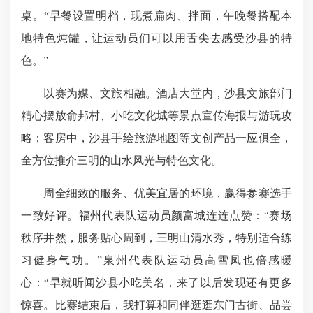
桌。“早餐设置明档，现煮扁肉、拌面，午晚餐搭配本
地特色炖罐，让运动员们可以用舌尖去感受沙县的特
色。”
以赛为媒、文旅相融。酒店大堂内，沙县
文旅部
门
精心摆放俞邦村、小吃文化城等景点宣传海报与游玩攻
略；客房中，沙县手绘旅游地图等文创产品一应俱全，
全方位推介三明的山水风光与特色文化。
周全细致的服务、优美宜居的环境，赢得参赛选手
一致好评。福州代表队运动员颜富城连连点赞：“赛场
秩序井然，服务贴心周到，三明山清水秀，特别适合练
习健身气功。”泉州代表队运动员高雪凤也倍感暖
心：“早就听闻沙县小吃美名，来了以后发现还有更多
惊喜。比赛结束后，我打算和同伴逛逛东门古街、品尝