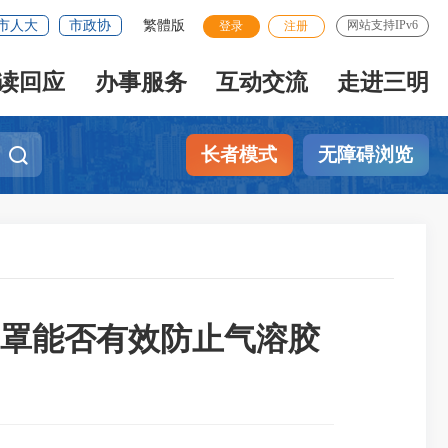
市人大
市政协
繁體版
网站支持IPv6
登录
注册
读回应
办事服务
互动交流
走进三明
长者模式
无障碍浏览
罩能否有效防止气溶胶