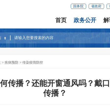
国务院
省政府
首页
政务公开
解
生
>
疾病预防
>
传染疫情防控
如何传播？还能开窗通风吗？戴口
传播？