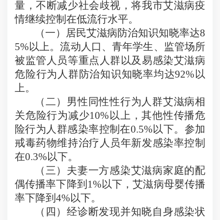
量，不断减少社会歧视，将我市艾滋病疫
情继续控制在低流行水平。
（一）居民艾滋病防治知识知晓率达
8
5%
以上。流动人口、青年学生、监管场所
被监管人员等重点人群以及易感染艾滋病
危险行为人群防治知识知晓率均达
92%
以
上。
（二）男性同性性行为人群艾滋病相
关危险行为减少
10%
以上，其他性传播危
险行为人群感染率控制在
0.5%
以下。参加
戒毒药物维持治疗人员年新发感染率控制
在
0.3%
以下。
（三）夫妻一方感染艾滋病家庭的配
偶传播率下降到
1%
以下，艾滋病母婴传播
率下降到
4%
以下。
（四）经诊断发现并知晓自身感染状