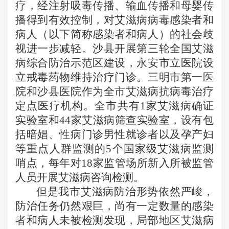
疗，经注射吸毒传播、输血传播和母婴传
播得到有效控制，对艾滋病病毒感染者和
病人（以下简称感染者和病人）的社会歧
视进一步减轻。沙县开展第三轮全国艾滋
病综合防治示范区建设，永安市立医院设
立戒毒药物维持治疗门诊。三明市第一医
院和沙县医院作为全市艾滋病抗病毒治疗
定点医疗机构。全市共有
1
家艾滋病确证
实验室和
44
家艾滋病筛查实验室，设有包
括暗娼、性病门诊男性就诊者以及孕产妇
等重点人群监测的
5
个国家级艾滋病监测
哨点，每年对
18
家监管场所新入所被监管
人员开展艾滋病咨询检测。
但是我市艾滋病防治形势依然严峻，
防治任务仍然艰巨，尚有一定数量的感染
者和病人未被检测发现，局部地区艾滋病