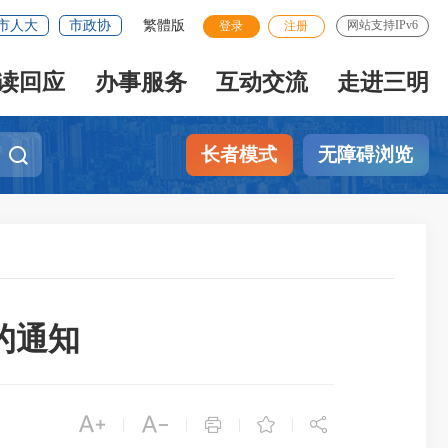
市人大
市政协
繁體版
网站支持IPv6
登录
注册
读回应
办事服务
互动交流
走进三明
长者模式
无障碍浏览
的通知





|
|
|
|