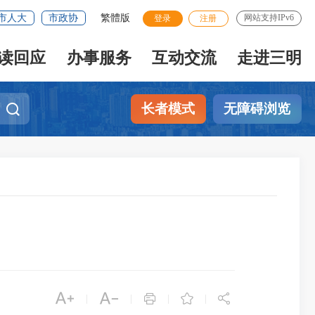
市人大
市政协
繁體版
网站支持IPv6
登录
注册
读回应
办事服务
互动交流
走进三明
长者模式
无障碍浏览





|
|
|
|