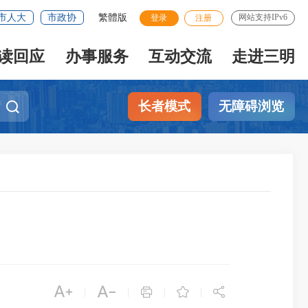
市人大
市政协
繁體版
网站支持IPv6
登录
注册
读回应
办事服务
互动交流
走进三明
长者模式
无障碍浏览





|
|
|
|