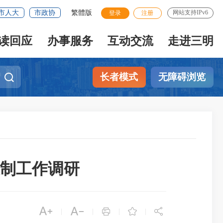
市人大
市政协
繁體版
网站支持IPv6
登录
注册
读回应
办事服务
互动交流
走进三明
长者模式
无障碍浏览
制工作调研





|
|
|
|