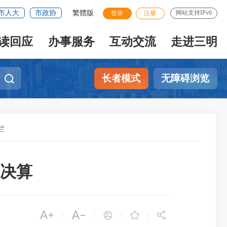
市人大
市政协
繁體版
网站支持IPv6
登录
注册
读回应
办事服务
互动交流
走进三明
长者模式
无障碍浏览
栏
门决算





|
|
|
|