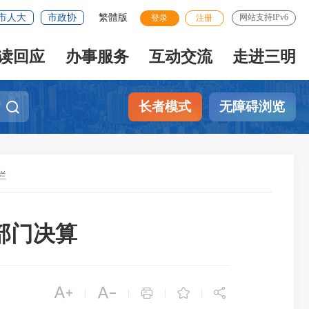
市人大
市政协
繁體版
网站支持IPv6
登录
注册
读回应
办事服务
互动交流
走进三明
长者模式
无障碍浏览
栏
部门决算





|
|
|
|