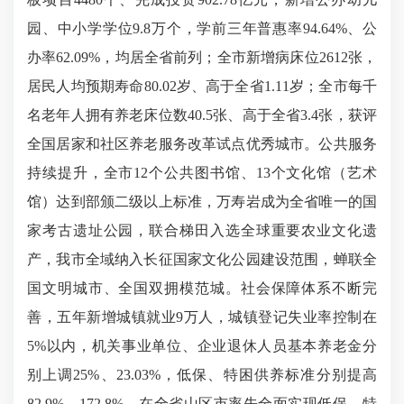
园、中小学学位9.8万个，学前三年普惠率94.64%、公
办率62.09%，均居全省前列；全市新增病床位2612张，
居民人均预期寿命80.02岁、高于全省1.11岁；全市每千
名老年人拥有养老床位数40.5张、高于全省3.4张，获评
全国居家和社区养老服务改革试点优秀城市。公共服务
持续提升，全市12个公共图书馆、13个文化馆（艺术
馆）达到部颁二级以上标准，万寿岩成为全省唯一的国
家考古遗址公园，联合梯田入选全球重要农业文化遗
产，我市全域纳入长征国家文化公园建设范围，蝉联全
国文明城市、全国双拥模范城。社会保障体系不断完
善，五年新增城镇就业9万人，城镇登记失业率控制在
5%以内，机关事业单位、企业退休人员基本养老金分
别上调25%、23.03%，低保、特困供养标准分别提高
82.9%、172.8%，在全省山区市率先全面实现低保、特