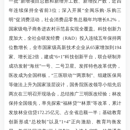
一批”新增项目总数和新增开工数、新增投产数，近四
年连续保持全省前3位；深入开展“全闽乐购·乐购三
明”促消费活动，社会消费品零售总额年均增长8.2%，
国家级电子商务进农村示范县实现全覆盖。科技创新力
度加大，全社会研发经费（R&D）投入连续五年保持两
位数增长，全市国家级高新技术企业从65家增加到194
家、增长近2倍，建成“6+1”科技创新平台，联合研制并
成功发射“海丝”一号、二号卫星。发挥特色改革优势，
医改成为全国样板，“三医联动”“两票制”、组建医保局
等做法上升为国家顶层设计，国务院医改领导小组先后
两次在三明召开现场会，总结推广三明医改经验；林改
保持全国领先，率先探索“福林贷”“林票”等改革，累计
发放林业信贷172.25亿元、占全省总额一半；基础教育
创新形成“总校制”以及“1+4”正向激励、教育均衡发