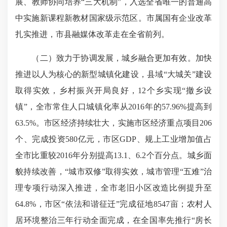
展、教师协同培养“三大机制”，入选全省唯一的普通高
中实施新课程新教材国家级示范区。市属国有企业改革
扎实推进，市县融媒体改革走在全省前列。
（二）致力于协调发展，城乡融合更加有效。加快
推进以人为核心的新型城镇化建设，县域“大城关”建设
取得实效，乡村振兴开局良好，12个乡实现“撤乡设
镇”，全市常住人口城镇化率从2016年的57.96%提高到
63.5%。市区经济持续壮大，实施市区经济重点项目206
个、完成投资580亿元，市区GDP、规上工业增加值占
全市比重较2016年分别提高13.1、6.2个百分点。城乡面
貌持续改善，“城市双修”取得实效，城市管理“五难”治
理专项行动深入推进，全市老旧小区改造比例提升至
64.8%，市区“依法和谐征迁”完成征地8547亩；农村人
居环境整治三年行动全面完成，在全国率先推行“房长