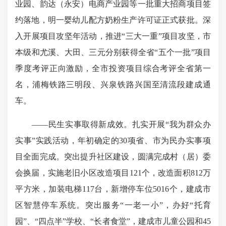
业园、韵达（永安）电商产业园等一批重大招商项目签
约落地，明一婴幼儿配方奶粉生产许可证正式获批。深
入开展项目攻坚年活动，推进“三大一重”项目攻坚，市
本级和尤溪、大田、三元分别获得全省“五个一批”项目
季度考评正向激励，全市投资项目综合考评全省第一
名，浦梅铁路三明段、兴泉铁路兴国至清流段建成通
车。
——民生实事取得新成效。扎实开展“我为群众办
实事”实践活动，年初确定的30项省、市为民办实事项
目全面完成。突出提升社区建设，圆满完成村（居）委
会换届，实施老旧小区改造项目121个，改造面积812万
平方米，加装电梯117台，新增停车位5016个，建成市
区智慧停车系统。突出服务“一老一小”，办好“托育
园”、“四点半”学校、“长者食堂”，建成市儿童公园和45