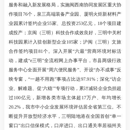
服务和融入新发展格局，实施闽西南协同发展区重大协
作项目76个，泉三高端装备产业园、厦明火炬新材料产
业园累计签约企业55家、总投资253亿元，18个项目建
成投产；京闽（三明）科技合作成效良好，三明中关村
科技园累计入驻创新型企业105家；沪闽（三明）文旅
合作签约项目81个。深入开展“六最”营商环境对标活
动，建成“e三明”全流程网上办事平台，市县两级行政
服务中心全面开展“周六便民服务”、开设“办不成事”反
映专窗，“一趟不用跑”事项占比达97.91%；深化“访企
业、解难题、促‘六稳’”专项行动，累计减轻企业负担超
过100亿元，新增各类市场主体超17万户、年均增长
20.2%，我市中小企业发展环境评估居全省第三位。不
断提升开放型经济水平，三明陆地港在全国首创“单一
窗口”出口信保模式，口岸进口、出口通关率居福州关