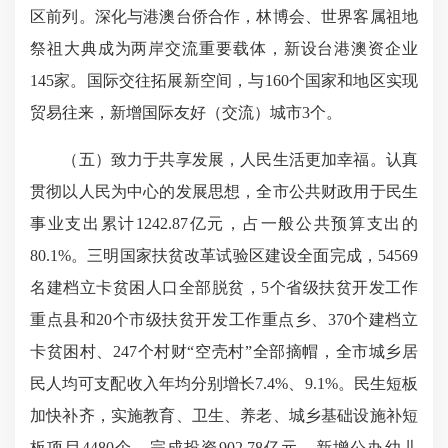
区前列。深化与港澳台侨合作，林博会、世界客属祖地
祭祖大典成为两岸交流重要载体，新设台港澳资企业
145家。国际交往拓展新空间，与160个国家和地区实现
贸易往来，新增国际友好（交流）城市3个。
（五）致力于共享发展，人民生活更加幸福。认真
贯彻以人民为中心的发展思想，全市公共财政用于民生
事业支出累计1242.87亿元，占一般公共预算支出的
80.1%。三明国家扶贫改革试验区建设全面完成，54569
名建档立卡贫困人口全部脱贫，5个省级扶贫开发工作
重点县和20个市级扶贫开发工作重点乡、370个建档立
卡贫困村、247个村财“空壳村”全部摘帽，全市城乡居
民人均可支配收入年均分别增长7.4%、9.1%。民生短板
加快补齐，实施教育、卫生、养老、城乡基础设施补短
板项目4480个、完成投资902.78亿元，新增公办幼儿