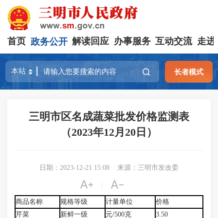
首页
政务公开
解读回应
办事服务
互动交流
走进
长者模式
三明市区名成蔬菜批发价格监测表
（2023年12月20日）
日期：2023-12-21 15:08
来源：三明市发改委


|
商品名称
规格等级
计量单位
价格
芹菜
新鲜一级
元/500克
3.50