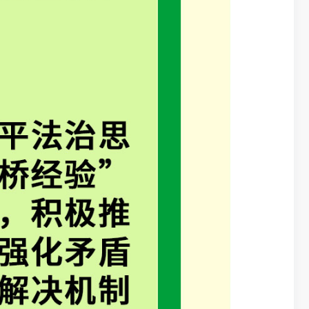
规定“边界枫
制；
四是
在第
等做法，保障
（联系人：吕春