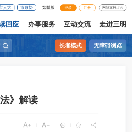
市人大
市政协
繁體版
网站支持IPv6
登录
注册
读回应
办事服务
互动交流
走进三明
长者模式
无障碍浏览
法》解读





|
|
|
|