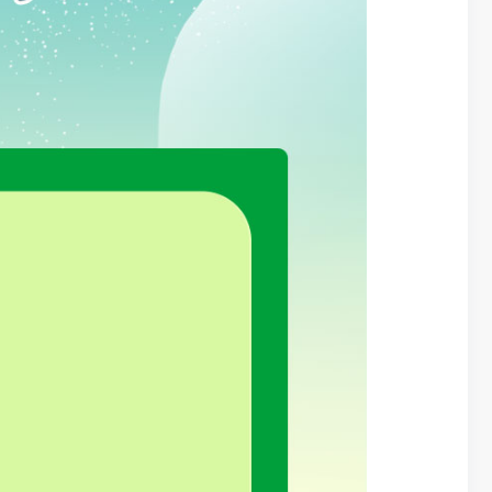
三、制定
《办法》为市
源头预防和多元
22日在市政
政府法律顾问
月21日市政府
四、主要
《办法》不
（一）关于矛
为、乱作为引