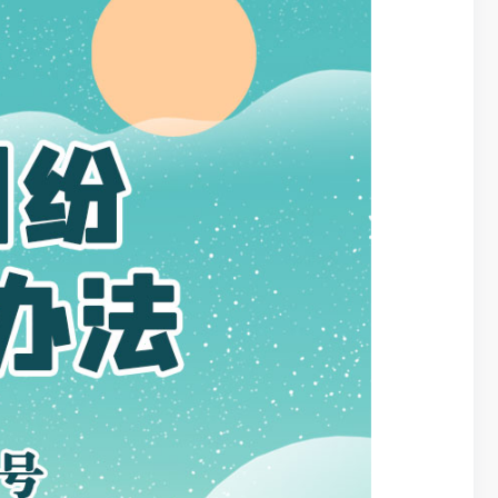
2020年3
来，把群众矛
记强调，法治
验”融入平安
纠纷源头预防
防和多元化解
二、立法
主要上位法依
复议法》、《
治政府建设实施
《全国人民调
关政策规定和