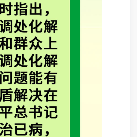
盾纠纷多发领
健康服务作用
（二）关于矛
二条至第二十
纠纷协调配合
网”，充分践
（三）关于矛
二十六条要求
态、化解在基
调解人员保障
（四）特色条
在第十条第二