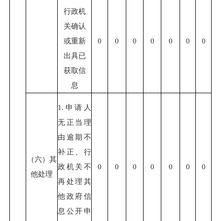
行政机
关确认
或重新
0
0
0
0
0
0
0
出具已
获取信
息
1.申请人
无正当理
由逾期不
补正、行
（六）其
政机关不
0
0
0
0
0
0
0
他处理
再处理其
他政府信
息公开申