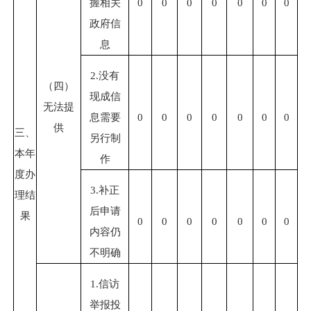
握相关
0
0
0
0
0
0
0
政府信
息
2.没有
（四）
现成信
无法提
息需要
0
0
0
0
0
0
0
供
三、
另行制
本年
作
度办
3.补正
理结
后申请
果
0
0
0
0
0
0
0
内容仍
不明确
1.信访
举报投