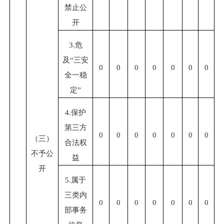
禁止公
开
3.危
及“三安
0
0
0
0
0
0
0
全一稳
定”
4.保护
第三方
0
0
0
0
0
0
0
（三）
合法权
不予公
益
开
5.属于
三类内
0
0
0
0
0
0
0
部事务