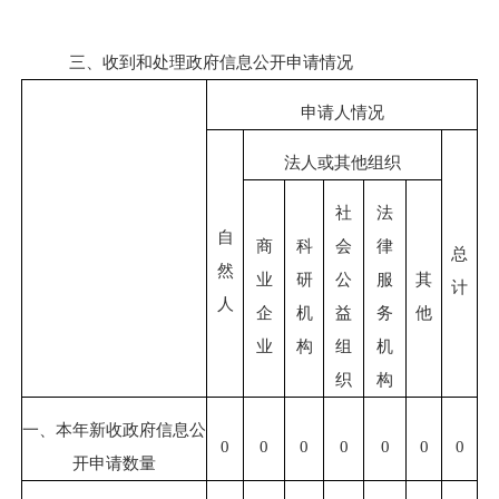
三、收到和处理政府信息公开申请情况
申请人情况
法人或其他组织
社
法
自
商
科
会
律
总
然
业
研
公
服
其
计
人
企
机
益
务
他
业
构
组
机
织
构
一、本年新收政府信息公
0
0
0
0
0
0
0
开申请数量