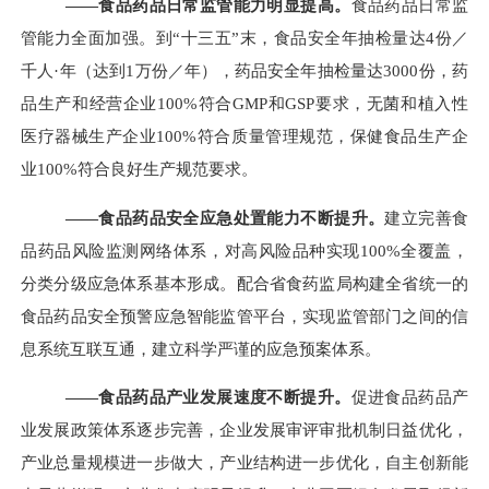
——食品药品日常监管能力明显提高。
食品药品日常监
管能力全面加强。到“十三五”末，食品安全年抽检量达
4
份／
千人
·
年（达到
1
万份／年），药品安全年抽检量达
3000
份，药
品生产和经营企业
100%
符合
GMP
和
GSP
要求，无菌和植入性
医疗器械生产企业
100%
符合质量管理规范，保健食品生产企
业
100%
符合良好生产规范要求。
——食品药品安全应急处置能力不断提升。
建立完善食
品药品风险监测网络体系，对高风险品种实现
100%
全覆盖，
分类分级应急体系基本形成。配合省食药监局构建全省统一的
食品药品安全预警应急智能监管平台，实现监管部门之间的信
息系统互联互通，建立科学严谨的应急预案体系。
——食品药品产业发展速度不断提升。
促进食品药品产
业发展政策体系逐步完善，企业发展审评审批机制日益优化，
产业总量规模进一步做大，产业结构进一步优化，自主创新能