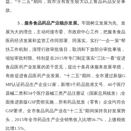
益。“十二五”期间，我市没有发生较大以上食品药品安全事
故。
5
．服务食品药品产业稳步发展。
牢固树立发展为先、发
展为大的理念，主动对接市委、市政府中心工作，把服务食品
医药经济发展和监管工作同部署、同落实。实行“一企一策”帮
扶工作机制，清理行政审批项目，取消和下放部分审批事项，
缩短审批时限。特别是在
2015
年专门制定落实“三比一看”促进
食品医药产业发展的若干意见，提出十条具体服务发展举措，
有效促进食品医药产业发展。“十二五”期间，全市通过新版
G
MP
认证药品生产企业
12
家，新增
3
个药品批准文号、
46
个医疗
器械二类和
34
个医疗器械三类产品注册证（国家总局核发）
;
全
面推进新版
GSP
贯彻实施，所有药品批发（零售）企业均符合
GSP
要求。全市食品药品产业在“十二五”期间保持良好发展势
头，
2015
年全市药品生产企业销售收入比增
56.7%
，上缴税收
比增
1.5%
。