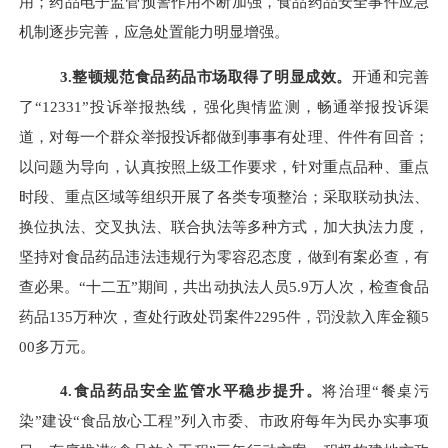
用；药品电子监管预警作用不断加强，食品药品安全事件应急
机制逐步完善，应急处置能力明显增强。
3.
整顿规范食品药品市场取得了明显成效。
开通和完善
了“
12331
”投诉举报热线，强化舆情监测，畅通举报投诉渠
道，对每一个群众举报投诉都做到事事有处理、件件有回音；
以问题为导向，认真按照上级工作要求，针对重点品种、重点
时段、重点区域等组织开展了各类专项整治；采取联动执法、
换位执法、交叉执法、联合执法等多种方式，加大执法力度，
坚持对食品药品违法违规行为零容忍态度，做到有案必查，有
查必果。“十二五”期间，共出动执法人员
5.9
万人次，检查食品
药品
135
万种次，查处行政处罚案件
2295
件，罚没款入库金额
5
00
多万元。
4.
食品药品安全监管水平稳步提升。
将治理“餐桌污
染”建设“食品放心工程”列入市委、市政府每年为民办实事项