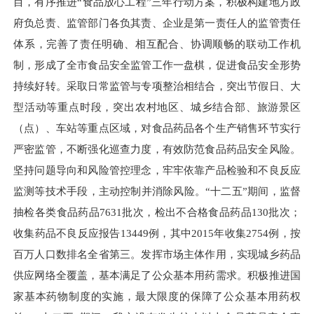
目，有序推进“食品放心工程”三年行动方案，积极构建地方政
府负总责、监管部门各负其责、企业是第一责任人的监管责任
体系，完善了责任明确、相互配合、协调顺畅的联动工作机
制，形成了全市食品安全监管工作一盘棋，促进食品安全形势
持续好转。采取日常监管与专项整治相结合，突出节假日、大
型活动等重点时段，突出农村地区、城乡结合部、旅游景区
（点）、车站等重点区域，对食品药品各个生产销售环节实行
严密监管，不断强化巡查力度，有效防范食品药品安全风险。
坚持问题导向和风险管控理念，牢牢依靠产品检验和不良反应
监测等技术手段，主动控制并消除风险。“十二五”期间，监督
抽检各类食品药品
7631
批次，检出不合格食品药品
130
批次；
收集药品不良反应报告
13449
例，其中
2015
年收集
2754
例，按
百万人口数排名全省第三。发挥市场主体作用，实现城乡药品
供应网络全覆盖，基本满足了公众基本用药需求。积极推进国
家基本药物制度的实施，最大限度的保障了公众基本用药权