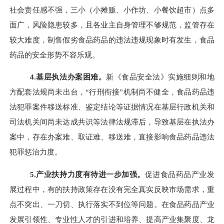
社会责任感不强，三小（小摊贩、小作坊、小餐饮超市）点多
面广，风险隐患较多，且各业主自身管理不够规范，监管存在
较大难度，制售假劣食品药品的违法违规现象时有发生，食品
药品的安全形势不容乐观。
4.
基层执法办案困难。
新《食品安全法》实施细则和地
方配套法规尚未出台，“行刑衔接”机制尚不健全，食品药品违
法犯罪案件移送标准、鉴定结论等证据情况在基层行政机关和
司法机关间尚未达成共识等法律法规滞后，导致基层在执法办
案中，存在办案难、取证难、移送难，直接影响食品药品违法
犯罪惩治力度。
5.
产业扶持力度有待进一步加强。
促进食品药品产业发
展过程中，有的扶持政策存在没有完全真实反映市场需求，重
点不突出、一刀切、执行落实不到位等问题。在食品药品产业
发展引领性、专业性人才的引进和培养、提高产业集聚度、龙