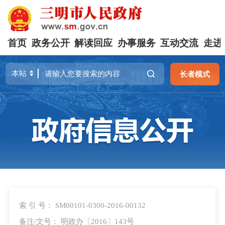
首页
政务公开
解读回应
办事服务
互动交流
走进
长者模式
索 引 号： SM00101-0300-2016-00132
备注/文号： 明政办〔2016〕143号