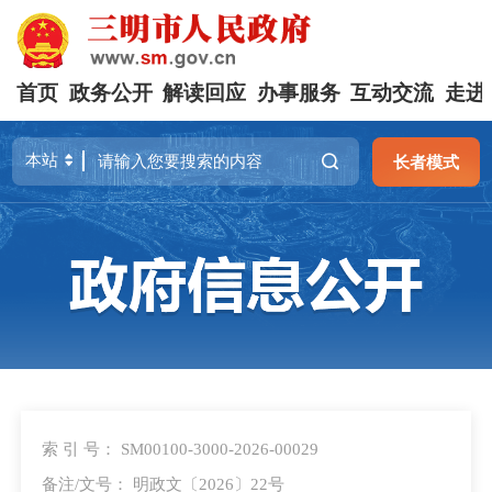
首页
政务公开
解读回应
办事服务
互动交流
走进
长者模式
索 引 号： SM00100-3000-2026-00029
备注/文号： 明政文〔2026〕22号