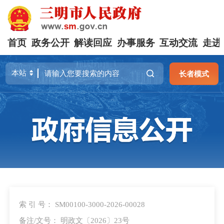
首页
政务公开
解读回应
办事服务
互动交流
走进
长者模式
索 引 号： SM00100-3000-2026-00028
备注/文号： 明政文〔2026〕23号