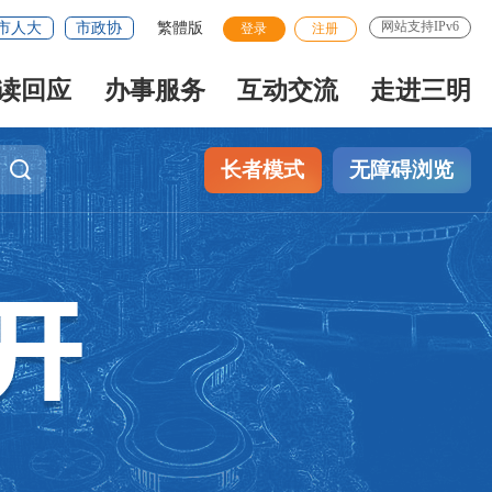
网站支持IPv6
市人大
市政协
繁體版
登录
注册
读回应
办事服务
互动交流
走进三明
长者模式
无障碍浏览