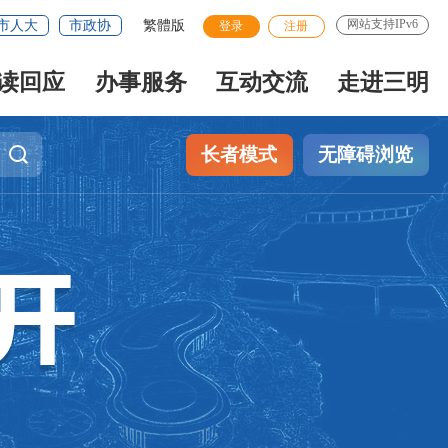
网站支持IPv6
市人大
市政协
繁體版
登录
注册
读回应
办事服务
互动交流
走进三明
长者模式
无障碍浏览