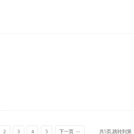
2
3
4
5
下一页
共
5
页,跳转到第
>>