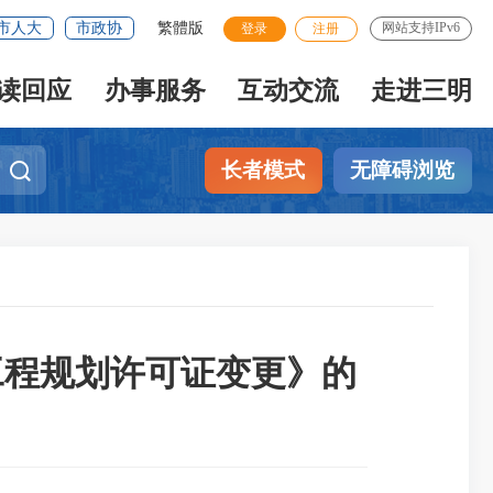
市人大
市政协
繁體版
网站支持IPv6
登录
注册
读回应
办事服务
互动交流
走进三明
长者模式
无障碍浏览
工程规划许可证变更》的