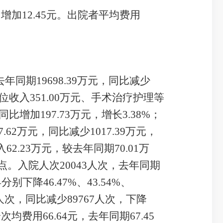
，
增加
12.45
元。出院者平均费用
去年同期
19698.39
万元，同比
减少
位收入
351.00
万元、手术治疗护理等
同比
增加
197.73
万元，
增长
3.38
%
；
7.62
万元，同比
减少
1017.39
万元，
入
62.23
万元，
较
去年同期
70.01
万
点。入院人次
20043
人次，去年同期
县分别下降
46.47%
、
43.54%
、
人次，同比
减少
89767
人次，
下降
诊次均费用
66.64
元，去年同期
67.45