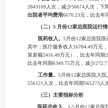
2843109
人次，
减少
50674
人次，
下
出院者平均费用
6670.23
元，比去年
（二）
5
月
份
12
家
总
医院
运行情
医药收入
。
5
月
份
12
家
总医院
医
其中：
医疗服务收入
16784.49
万元，
算差额
2416.49
万元
），比去年同期
2
比去年同期
6349.75
万元，
减少
272.7
工作量
。
5
月
份
12
家
总
医院入院
556121
人次，比去年同期
565273
人
（三）主要指标分析
医药总收入
。
1
-
5
月
份
12
家
总
医