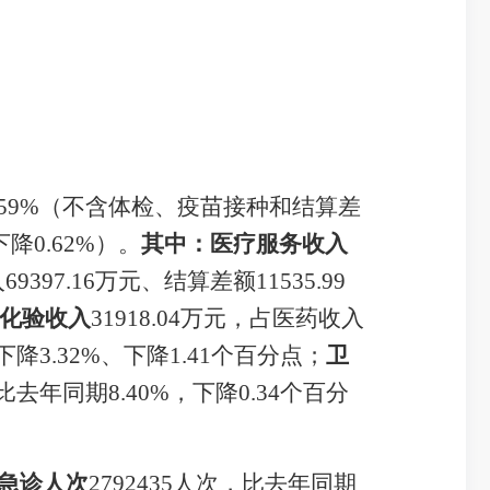
59
%
（
不含体检、疫苗接种和结算差
下降
0.62
%
）
。
其中：
医疗服务收入
入
69397.16
万元
、结算差额
11535.99
化验收入
31918.04
万元，
占医药收入
下降
3.32%
、
下降
1.41
个百分点；
卫
比去年同期
8.40%
，
下降
0.34
个百分
急诊人次
2792435
人次，比去年同期