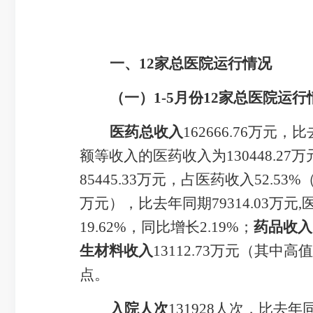
一、
12
家
总
医院运行情况
（一）
1-
5
月
份
12
家
总医院运行
医药总收入
162666.76
万元，比
额等收入的医药收入为
130448.27
万
85445.33
万元，占医药收入
52.53
%
万元
），比去年同期
79314.03
万元
,
19.62%
，
同比
增长
2.19
%
；
药品收入
生材料收入
13112.73
万元（其中高值
点。
入院人次
131928
人次，比去年