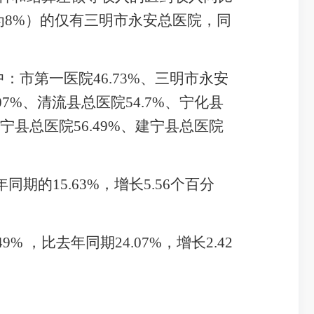
为
8%
）的仅有三明市永安总
医院，同
中：市第一医院
46.73
%
、三明市永安
07
%
、清流县总医院
54.7
%
、宁化县
宁县总医院
56.49
%
、建宁县总医院
年同期的
15.63
%
，
增长
5.56
个百分
49
%
，比去年同期
24.07
%
，
增长
2.42
。