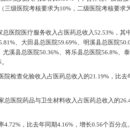
（三级医院考核要求为
10%
，二级医院考核要求
家总医院
医疗服务
收入占医药总收入
52.53
%
，其
5.81
%
、大田县总医院
59.69
%
、明溪县总医院
50.
、尤溪县总医院
50.36
%
、将乐县总医院
56.8
%
、泰
标。
医院检查化验收入占医药总收入的
21.19
%
，比去
家
总医院
药品
与卫生材料
收入占医药总收入的
26.
率
4.72
%
，比去年同期
4.16
%
，
增长
0.56
个百分点