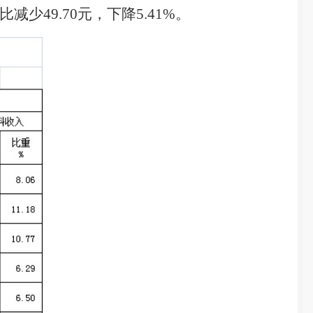
比
减少
49.70
元，
下降
5.41
%
。