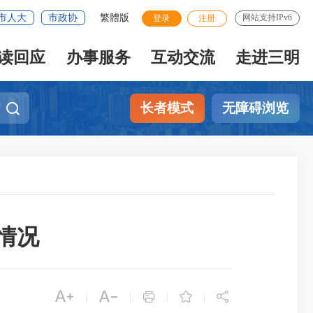
市人大
市政协
繁體版
网站支持IPv6
登录
注册
读回应
办事服务
互动交流
走进三明
长者模式
无障碍浏览
情况





|
|
|
|