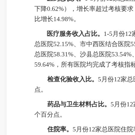
下降
0.62
%
）
，增长
率超过考核要求
比增长
14.98
%
。
医疗服务
收入占比。
1
-
5
月份
12
总医院
52.15
%
、市中西医结合医院
5
总医院
58.31
%
、沙县总医院
53.54
%
59.64
%
，
所有
医院
均
完成
了
考核指
检查化验收入比。
5
月
份
12
家
总
点
。
药
品与卫生材料占比
。
5
月
份
12
个百分点
。
住院率。
5
月
份
12
家
总
医院住院