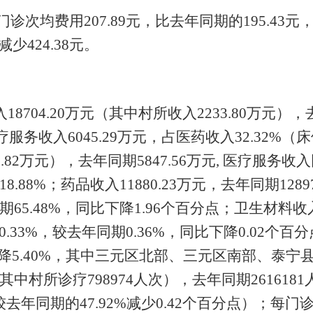
门诊次均费用
207.89
元，比去年同期的
195.43
元
减少
424.38
元。
入
18704.20
万
元
（其中村所收入
2233.80
万元）
，
疗服务收入
6045.29
万元，占医药收入
32.32
%
（床
.82
万元
），去年同期
5847.56
万元
,
医疗服务收入
18.88
%
；药品收入
11880.23
万元，去年同期
1289
期
65.48
%
，同比
下降
1.96
个百分点；卫生材料收
0.33
%
，
较
去年同期
0.36
%
，同比
下降
0.02
个百分
降
5.40
%
，其中三元区北部、三元区南部、泰宁
其中村所诊疗
798974
人次）
，去年同期
2616181
较去年同期的
47.92%
减少
0.42
个百分点）
；每门