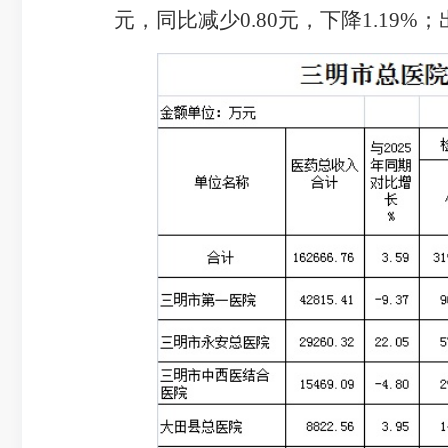
元，同比
减少
0.80
元，
下降
1.19%
；