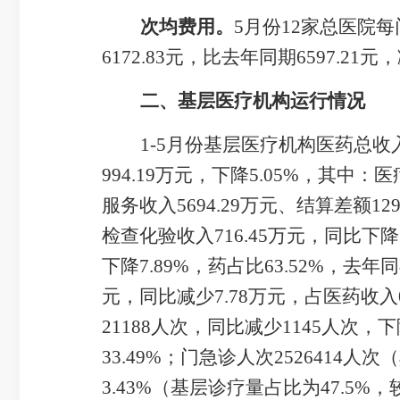
次均费用。
5
月
份
12
家
总
医院每
6172.83
元，比去年同期
6597.21
元，
二、基层医疗机构运行情况
1-
5
月
份基层医疗机构医药总收
994.19
万元，
下降
5.05
%
，其中：
医
服务收入
5694.29
万元
、结算差额
129
检查化验收入
716.45
万元，同比
下降
下降
7.89
%
，药占比
63.52
%
，去年同
元，同比
减少
7.78
万元，占医药收入
21188
人次，同比
减少
1145
人次，
下
33.49%
；门急诊人次
2526414
人次
（
3.43
%
（基层诊疗量占比为
47.5%
，