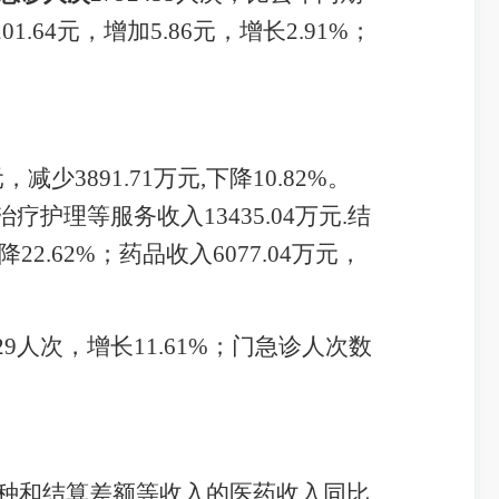
201.64
元，
增加
5.86
元，
增长
2.91
%
；
元，
减少
3891.71
万元
,
下降
10.82
%
。
治疗护理等服务收入
13435.04
万元
.
结
降
22.62
%
；药品收入
6077.04
万元，
29
人次，
增长
11.61
%
；门急诊人次数
种和结算差额等收入的医药收入同比