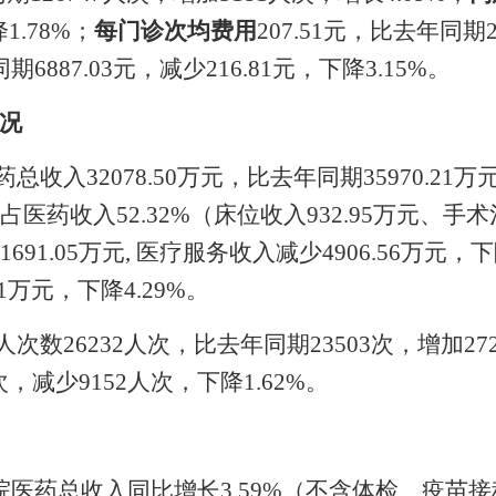
降
1.78
%
；
每门诊次均费用
207.51
元，比去年同期
同期
6887.03
元，
减少
216.81
元，
下降
3.15
%
。
况
药总收入
32078.50
万元，比去年同期
35970.21
万
占医药收入
52.32%
（床位收入
932.95
万元、手术
1691.05
万元
,
医疗服务收入减少
4906.56
万元，
下
1
万元，
下降
4.29
%
。
人次数
26232
人次，比去年同期
23503
次，
增加
27
次，
减少
9152
人次，
下降
1.62
%
。
院医药总收入同比
增长
3.59
%
（
不含体检、疫苗接