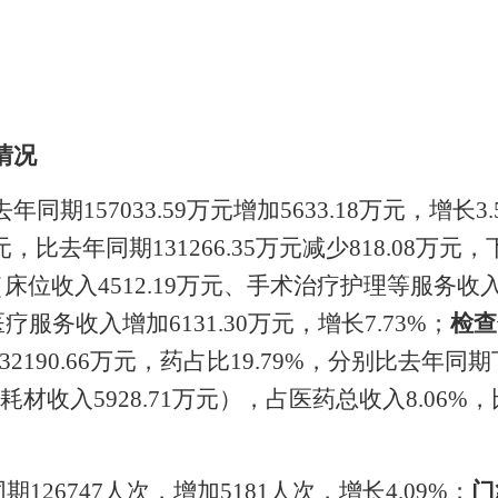
情况
去年同期
157033.59
万元
增加
5633.18
万元，增长
3.
元，比去年同期
131266.35
万元减少
818.08
万元，
（床位收入
4512.19
万元、手术治疗护理等服务收
医疗服务收入增加
6131.30
万元，
增长
7.73
%
；
检查
32190.66
万元，药占比
19.79
%
，分别比去年同期
耗材收入
5928.71
万元），占医药总收入
8.06
%
，
同期
126747
人次，
增加
5181
人次，
增长
4.09
%
；
门