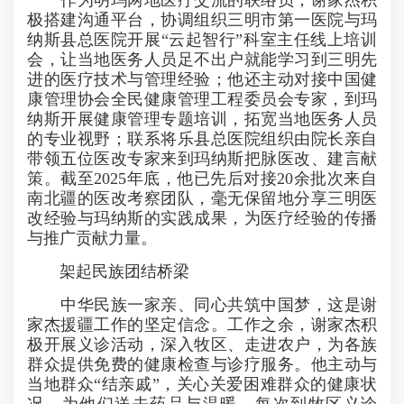
作为明玛两地医疗交流的联络员，谢家杰积
极搭建沟通平台，协调组织三明市第一医院与玛
纳斯县总医院开展“云起智行”科室主任线上培训
会，让当地医务人员足不出户就能学习到三明先
进的医疗技术与管理经验；他还主动对接中国健
康管理协会全民健康管理工程委员会专家，到玛
纳斯开展健康管理专题培训，拓宽当地医务人员
的专业视野；联系将乐县总医院组织由院长亲自
带领五位医改专家来到玛纳斯把脉医改、建言献
策。截至2025年底，他已先后对接20余批次来自
南北疆的医改考察团队，毫无保留地分享三明医
改经验与玛纳斯的实践成果，为医疗经验的传播
与推广贡献力量。
架起民族团结桥梁
中华民族一家亲、同心共筑中国梦，这是谢
家杰援疆工作的坚定信念。工作之余，谢家杰积
极开展义诊活动，深入牧区、走进农户，为各族
群众提供免费的健康检查与诊疗服务。他主动与
当地群众“结亲戚”，关心关爱困难群众的健康状