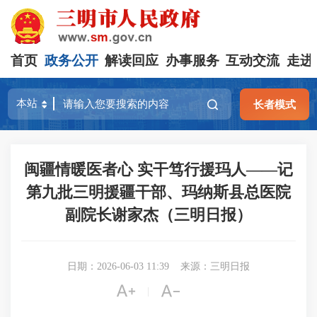
首页
政务公开
解读回应
办事服务
互动交流
走进
长者模式
闽疆情暖医者心 实干笃行援玛人——记
第九批三明援疆干部、玛纳斯县总医院
副院长谢家杰（三明日报）
日期：2026-06-03 11:39
来源：三明日报


|