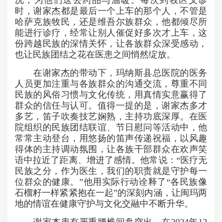
况，为他们送去药品与温暖。每次到牧区义诊
时，谢家杰都是最后一个上车的那个人，不管是
哈萨克族牧民，还是维吾尔族群众，他都倾尽所
能进行诊疗，经常让别人催促好多次才上车，这
份跨越民族的深情关怀，让各族群众深受感动，
也让民族团结之花在医患之间悄然绽放。
在谢家杰的带动下，玛纳斯县总医院的医务
人员更加注重与各族群众的沟通交流，尊重不同
民族的风俗习惯与文化传统，用真情实意赢得了
群众的信任与认可。值得一提的是，谢家杰多才
多艺，笛子吹奏技艺娴熟，主持功底深厚。在医
院组织的民族团结联谊、节日慰问等活动中，他
常常主动登台，用悠扬的笛声传递祝福，以风趣
得体的主持调动氛围，让各族干部群众在欢声笑
语中拉近了距离、增进了感情。他常说：“医疗无
民族之分，作为医生，我们的职责就是守护每一
位群众的健康。”他用实际行动诠释了“各民族像
石榴籽一样紧紧抱在一起”的深刻内涵，让闽玛两
地的情谊在健康守护与文化交融中不断升华。