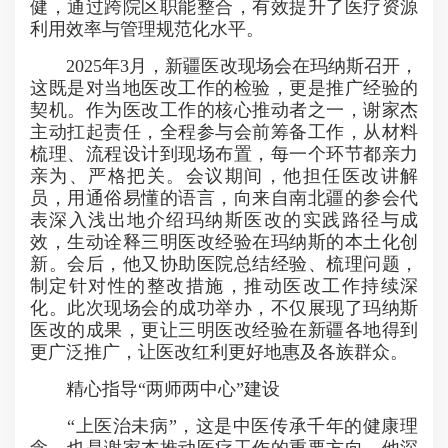
健，通过跨院区职能整合，有效提升了医疗资源
利用效率与管理规范化水平。
2025年3月，新疆医改现场会在玛纳斯召开，
这既是对当地医改工作的检验，更是推广经验的
契机。作为医改工作的核心推动者之一，谢家杰
主动扛起责任，全程参与会前筹备工作，从材料
梳理、流程设计到现场布置，每一个环节都亲力
亲为、严格把关。会议期间，他担任医改讲解
员，用通俗易懂的语言，向来自南北疆的参会代
表深入浅出地介绍玛纳斯医改的实践路径与成
效，生动诠释三明医改经验在玛纳斯的本土化创
新。会后，他又协助医院总结经验、梳理问题，
制定针对性的整改措施，推动医改工作持续深
化。此次现场会的成功举办，不仅展现了玛纳斯
医改的成果，更让三明医改经验在新疆各地得到
更广泛推广，让医改红利更好地惠及各族群众。
精心指导“两师两中心”建设
“上医治未病”，这是中医传承千年的健康理