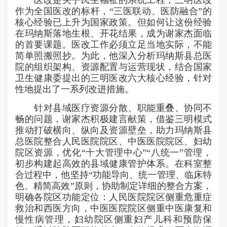
医改是关乎民生福祉的系统工程，三明医改
作为全国医改的标杆，“三医联动、医防融合”的
核心经验已上升为国家政策。但如何让这份经验
在玛纳斯落地生根、开花结果，成为谢家杰面临
的首要课题。医改工作必须立足当地实际，不能
简单照搬照抄。为此，他深入分析玛纳斯县总医
院的组织架构、资源配置与运营现状，结合国家
卫生健康委提出的三明医改六大核心经验，针对
性地提出了一系列改进措施。
针对县域医疗资源分散、职能重叠、协同不
畅的问题，谢家杰积极建言献策，借鉴三明模式
推动打破横向、纵向及资源壁垒，助力玛纳斯县
总医院整合人民医院院区、中医医院院区、妇幼
院区资源，优化“十大管理中心”“八统一”管理，
初步构建起高效的县域健康管护体系。在科室整
合过程中，他坚持“功能导向、统一管理、临床特
色、精简高效”原则，协助制定详细的整合方案，
明确各院区功能定位：人民医院院区侧重危重症
救治和西医方向，中医医院院区侧重中医康复和
慢性病管理，妇幼院区侧重妇产儿科和预防保