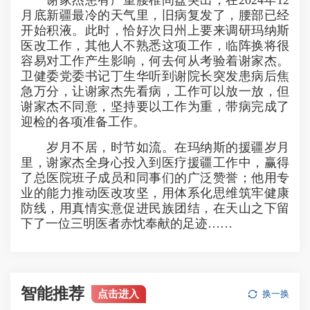
谢家杰患有严重腰椎间盘突出，在2024年12
月底新疆最冷的天气里，旧病复发了，腰部已经
开始积液。此时，恰好次日州上要来调研玛纳斯
医改工作，其他人不熟悉这项工作，临阵换将很
容易对工作产生影响，何去何从考验着谢家杰。
卫健委党委书记丁生华听到谢院长突发患病后焦
急万分，让谢家杰先看病，工作可以放一放，但
谢家杰不同意，坚持要以工作为重，
带病完成
了
迎检的各项准备工作。
岁月不居，时节如流。在玛纳斯的援疆岁月
里，谢家杰全身心投入到医疗援疆工作中，赢得
了总医院班子成员和同事们的广泛赞誉；他用专
业的能力推动医改攻坚，用体系化思维筑牢健康
防线，用真情实意促进民族团结，在天山之下留
下了一位三明医者赤忱奉献的足迹……
智能推荐
点击进入
换一换