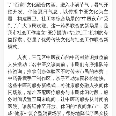
了“百家”文化融合内涵。进入小满节气，暑气
开
始升发
。伴随夏日气息，以传播中医文化为主
题，构建医卫、社工等综合场景的“中医夜市”受
到了广大市民欢迎。这一跨界联合的新场景，是
我市社会工作建立“医疗援助+专业社工”机制的有
益探索，彰显了优秀传统文化与社会工作联合新
模式。
入夜，三元区中医夜市的中药材辨识摊位前
人头攒动；名中医义诊桌前，市民们有序排队等
待咨询；推拿刮痧体验区不时传来市民的
称赞
；
中药香囊手工制作区，亲子互动氛围轻松愉快。
这些中医药服务新模式，将健康服务融入夜间休
闲场景，精准匹配医疗服务与市民休闲时段，服
务时间设置至周末晚间，让中医药服务从封闭的
医院、诊所
延伸至开放
、休闲的“夜间集市”，形
成“健康+”复合型消费场景，很好地降低了民众接