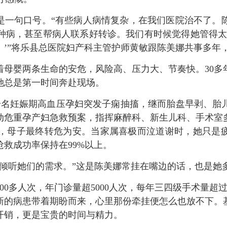
一句口号。“有些病人病情复杂，在我们医院治不了。
种病，甚至帮病人联系好转诊。我们有时候觉得她管得太
。’”将乐县总医院妇产科主管护师黄敏跟陈美娜共事多年
婴两条生命的安危，风险高、压力大、节奏快。30多年
她总是第一时间奔赴现场。
一名妊娠期高血压孕妇突发子痫抽搐，继而胎盘早剥、胎
动危重孕产妇急救预案，指挥麻醉科、新生儿科、手术室
，
母子最终转危为安
。当家属喜极而泣道谢时，她只是疲
救成功率保持在99%以上。
听她们的需求。”这是陈美娜常挂在嘴边的话，也是她
0多人次，年门诊量超5000人次，每年三四级手术量超过
新的病患带着期盼而来，心里那份牵挂便怎么也放不下。
开销，更是宝贵的时间与精力。