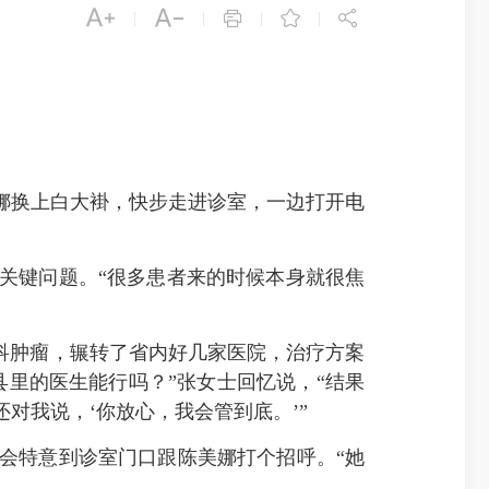





|
|
|
|
娜换上白大褂，快步走进诊室，一边打开电
键问题。“很多患者来的时候本身就很焦
科肿瘤，辗转了省内好几家医院，治疗方案
县里的医生能行吗？”张女士回忆说，“结果
对我说，‘你放心，我会管到底。’”
特意到诊室门口跟陈美娜打个招呼。“她