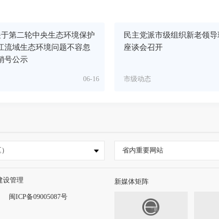
关于第二轮中央生态环境保护
民主党派市级组织新老领导
江流域生态环境问题不容忽
座谈会召开
销号公示
06-16
市级动态
区）
省内重要网站
建设管理
新媒体矩阵
闽ICP备09005087号