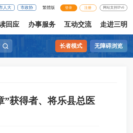
市人大
市政协
繁體版
网站支持IPv6
登录
注册
读回应
办事服务
互动交流
走进三明
长者模式
无障碍浏览
章”获得者、将乐县总医
）