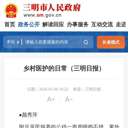
首页
政务公开
解读回应
办事服务
互动交流
走进
长者模式
乡村医护的日常（三明日报）
日期：2026-05-06 10:22
来源：三明日报


|
●颜秀萍
附近居民饲养的公鸡一声声啼鸣不绝，窗外