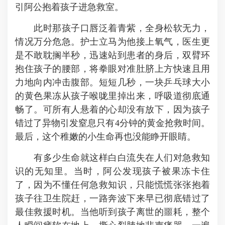
引阿公抱着孩子进急救室。
此时那孩子口唇泛着青紫，全身松软无力，
情况万分危急。护士立马为他接上氧气，医生更
是不敢耽搁半秒，迅速站到患者的身后，双臂环
抱住孩子的腰部，将拳眼对准肚脐上方快速且用
力地向内冲击腹部。短短几秒，一块乒乓球大小
的黄色果冻从孩子喉咙里掉出来，呼吸道彻底通
畅了。可所有人悬着的心却没有放下，因为孩子
错过了异物引发窒息只有4分钟的黄金抢救时间。
最后，这个稚嫩的小生命再也没能睁开眼睛。
有多少生命就这样白白流失在人们对急救知
识的无知里。当时，阿公发现孩子被果冻卡住
了，因为不懂任何急救知识，只能慌慌张张抱着
孩子往卫生院赶，一路奔波下来早已彻底错过了
最佳救援时机。当他听到孩子离世的噩耗，整个