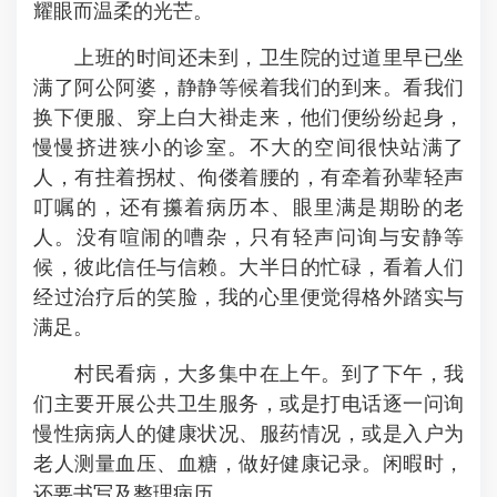
耀眼而温柔的光芒。
上班的时间还未到，卫生院的过道里早已坐
满了阿公阿婆，静静等候着我们的到来。看我们
换下便服、穿上白大褂走来，他们便纷纷起身，
慢慢挤进狭小的诊室。不大的空间很快站满了
人，有拄着拐杖、佝偻着腰的，有牵着孙辈轻声
叮嘱的，还有攥着病历本、眼里满是期盼的老
人。没有喧闹的嘈杂，只有轻声问询与安静等
候，彼此信任与信赖。大半日的忙碌，看着人们
经过治疗后的笑脸，我的心里便觉得格外踏实与
满足。
村民看病，大多集中在上午。到了下午，我
们主要开展公共卫生服务，或是打电话逐一问询
慢性病病人的健康状况、服药情况，或是入户为
老人测量血压、血糖，做好健康记录。闲暇时，
还要书写及整理病历。