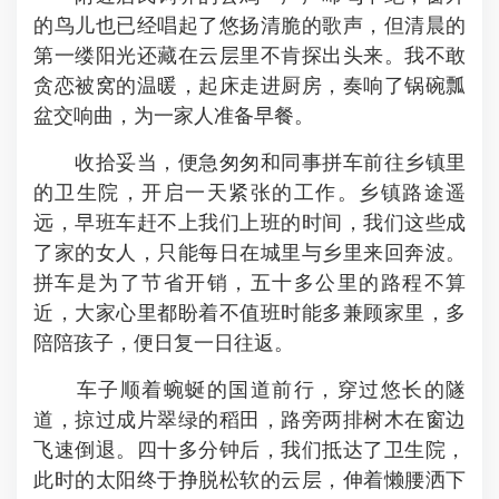
的鸟儿也已经唱起了悠扬清脆的歌声，但清晨的
第一缕阳光还藏在云层里不肯探出头来。我不敢
贪恋被窝的温暖，起床走进厨房，奏响了锅碗瓢
盆交响曲，为一家人准备早餐。
收拾妥当，便急匆匆和同事拼车前往乡镇里
的卫生院，开启一天紧张的工作。乡镇路途遥
远，早班车赶不上我们上班的时间，我们这些成
了家的女人，只能每日在城里与乡里来回奔波。
拼车是为了节省开销，五十多公里的路程不算
近，大家心里都盼着不值班时能多兼顾家里，多
陪陪孩子，便日复一日往返。
车子顺着蜿蜒的国道前行，穿过悠长的隧
道，掠过成片翠绿的稻田，路旁两排树木在窗边
飞速倒退。四十多分钟后，我们抵达了卫生院，
此时的太阳终于挣脱松软的云层，伸着懒腰洒下