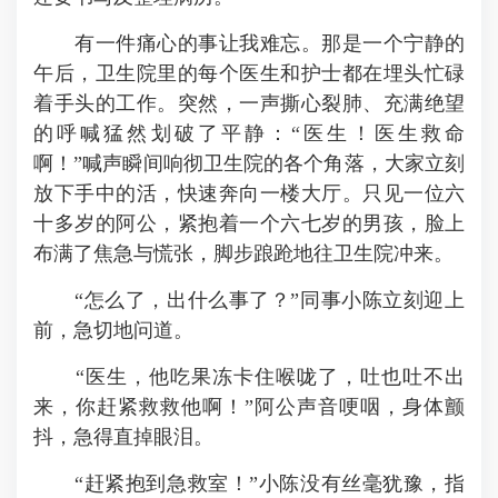
有一件痛心的事让我难忘。那是一个宁静的
午后，卫生院里的每个医生和护士都在埋头忙碌
着手头的工作。突然，一声撕心裂肺、充满绝望
的呼喊猛然划破了平静：“医生！医生救命
啊！”喊声瞬间响彻卫生院的各个角落，大家立刻
放下手中的活，快速奔向一楼大厅。只见一位六
十多岁的阿公，紧抱着一个六七岁的男孩，脸上
布满了焦急与慌张，脚步踉跄地往卫生院冲来。
“怎么了，出什么事了？”同事小陈立刻迎上
前，急切地问道。
“医生，他吃果冻卡住喉咙了，吐也吐不出
来，你赶紧救救他啊！”阿公声音哽咽，身体颤
抖，急得直掉眼泪。
“赶紧抱到急救室！”小陈没有丝毫犹豫，指