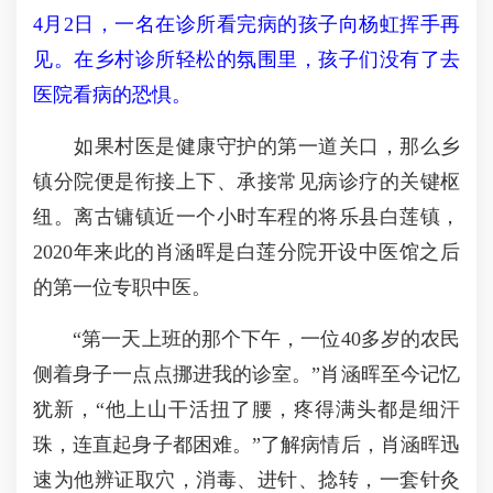
4月2日，一名在诊所看完病的孩子向杨虹挥手再
见。在乡村诊所轻松的氛围里，孩子们没有了去
医院看病的恐惧。
如果村医是健康守护的第一道关口，那么乡
镇分院便是衔接上下、承接常见病诊疗的关键枢
纽。离古镛镇近一个小时车程的将乐县白莲镇，
2020年来此的肖涵晖是白莲分院开设中医馆之后
的第一位专职中医。
“第一天上班的那个下午，一位40多岁的农民
侧着身子一点点挪进我的诊室。”肖涵晖至今记忆
犹新，“他上山干活扭了腰，疼得满头都是细汗
珠，连直起身子都困难。”了解病情后，肖涵晖迅
速为他辨证取穴，消毒、进针、捻转，一套针灸