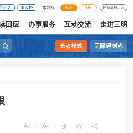
市人大
市政协
繁體版
网站支持IPv6
登录
注册
读回应
办事服务
互动交流
走进三明
长者模式
无障碍浏览
根





|
|
|
|