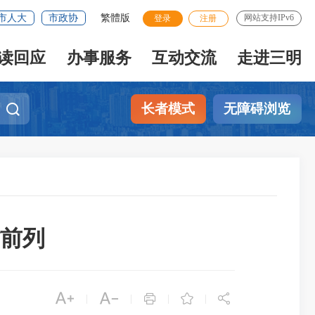
市人大
市政协
繁體版
网站支持IPv6
登录
注册
读回应
办事服务
互动交流
走进三明
长者模式
无障碍浏览
省前列





|
|
|
|