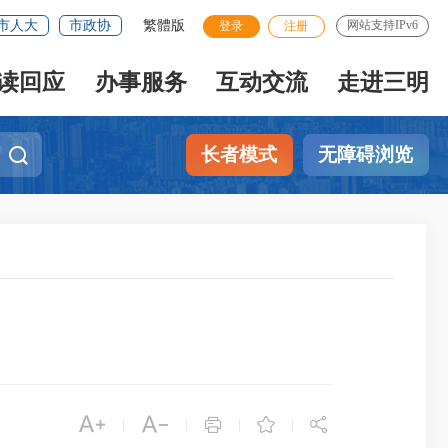
市人大
市政协
繁體版
网站支持IPv6
登录
注册
读回应
办事服务
互动交流
走进三明
长者模式
无障碍浏览





|
|
|
|