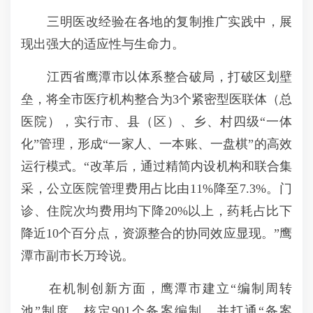
三明医改经验在各地的复制推广实践中，展
现出强大的适应性与生命力。
江西省鹰潭市以体系整合破局，打破区划壁
垒，将全市医疗机构整合为3个紧密型医联体（总
医院），实行市、县（区）、乡、村四级“一体
化”管理，形成“一家人、一本账、一盘棋”的高效
运行模式。“改革后，通过精简内设机构和联合集
采，公立医院管理费用占比由11%降至7.3%。门
诊、住院次均费用均下降20%以上，药耗占比下
降近10个百分点，资源整合的协同效应显现。”鹰
潭市副市长万玲说。
在机制创新方面，鹰潭市建立“编制周转
池”制度，核定901个备案编制，并打通“备案