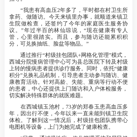
“我患有高血压2年多了，平时都在村卫生所
拿药、做随访。今天来镇里办事，就顺道来镇卫
生院做检查，还签约了今年的家庭医生服务协
议。”年过半百的林仙琼说，“现在健康有专人
管，心里很踏实。而且，参与随访还能累积积
分，可兑换抽纸、脸盆等物品。”
通过推行“村级挂包团队+网格化管理”模式，
西城分院慢病管理中心可为县总医院下转及村级
上转的慢病患者提供诊疗服务。同时，依托“健康
积分”兑换礼品机制，引导患者主动参与随访、健
康教育活动。针对高龄、失能、重病等行动不便
的患者，中心还提供上门随访和入户体检服务，
切实解决特殊群体的就医难题。
在西城镇玉池村，73岁的郑春玉患高血压多
年，因出行不便，今年以来一直未能到镇卫生院
体检。了解到这一情况后，村级挂包团队携带心
电图机等设备，上门为她完成了健康检查。