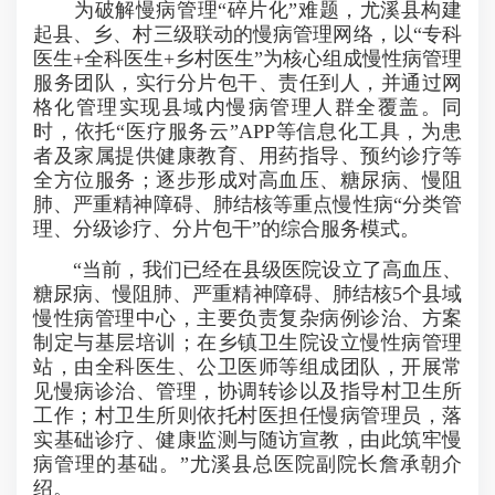
为破解慢病管理“碎片化”难题，尤溪县构建
起县、乡、村三级联动的慢病管理网络，以“专科
医生+全科医生+乡村医生”为核心组成慢性病管理
服务团队，实行分片包干、责任到人，并通过网
格化管理实现县域内慢病管理人群全覆盖。同
时，依托“医疗服务云”APP等信息化工具，为患
者及家属提供健康教育、用药指导、预约诊疗等
全方位服务；逐步形成对高血压、糖尿病、慢阻
肺、严重精神障碍、肺结核等重点慢性病“分类管
理、分级诊疗、分片包干”的综合服务模式。
“当前，我们已经在县级医院设立了高血压、
糖尿病、慢阻肺、严重精神障碍、肺结核5个县域
慢性病管理中心，主要负责复杂病例诊治、方案
制定与基层培训；在乡镇卫生院设立慢性病管理
站，由全科医生、公卫医师等组成团队，开展常
见慢病诊治、管理，协调转诊以及指导村卫生所
工作；村卫生所则依托村医担任慢病管理员，落
实基础诊疗、健康监测与随访宣教，由此筑牢慢
病管理的基础。”尤溪县总医院副院长詹承朝介
绍。