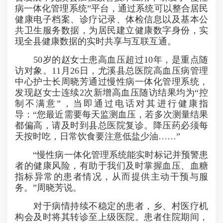
病一体化管理系统”平台，通过系统可以整合居民
健康电子档案、诊疗记录、体检信息以及基本公
共卫生服务数据，为居民建立健康数字身份，实
现全县健康数据的实时共享与互联互通。
50岁的赵女士患高血压超过10年，是重点随
访对象。11月26日，尤溪县总医院高血压病管理
中心护士长周晓芳通过慢性病一体化管理系统，
发现赵女士连续2次新增高血压随访结果均为“控
制不满意”，当即通过电话对其进行健康指
导：“您最近需要每天监测血压，若多次测量结果
都偏高，请及时到县总医院复诊。降压药必须每
天按时吃，日常饮食要注意低盐少油……”
“慢性病一体化管理系统能实时标记并预警患
者的健康风险，有助于我们及时掌握血压、血糖
指标异常的患者情况，从而提供主动干预与服
务。”周晓芳说。
对于病情持续不稳定的患者，乡、村医疗机
构会及时将其转诊至上级医院。患者住院期间，